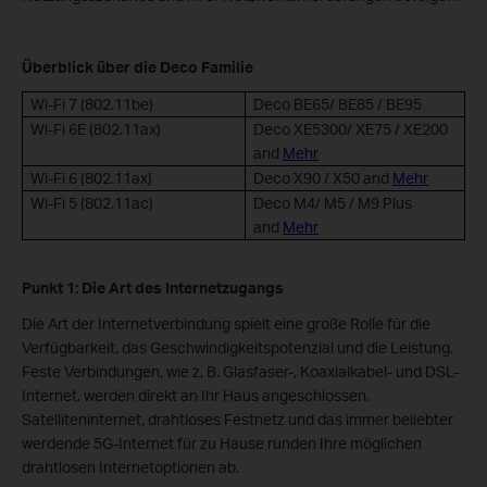
Überblick über die Deco Familie
Wi-Fi 7 (802.11be)
Deco BE65/ BE85 / BE95
Wi-Fi 6E (802.11ax)
Deco XE5300/ XE75 / XE200
and
Mehr
Wi-Fi 6 (802.11ax)
Deco X90 / X50 and
Mehr
Wi-Fi 5 (802.11ac)
Deco M4/ M5 / M9 Plus
and
Mehr
Punkt 1: Die Art des Internetzugangs
Die Art der Internetverbindung spielt eine große Rolle für die
Verfügbarkeit, das Geschwindigkeitspotenzial und die Leistung.
Feste Verbindungen, wie z. B. Glasfaser-, Koaxialkabel- und DSL-
Internet, werden direkt an Ihr Haus angeschlossen.
Satelliteninternet, drahtloses Festnetz und das immer beliebter
werdende 5G-Internet für zu Hause runden Ihre möglichen
drahtlosen Internetoptionen ab.