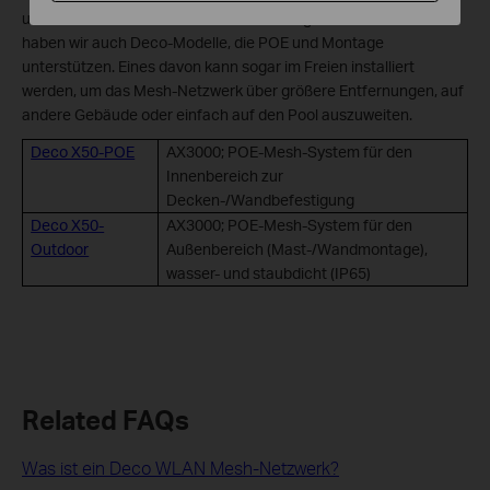
und müssen auf einer ebenen Fläche aufgestellt werden. Jetzt
haben wir auch Deco-Modelle, die POE und Montage
unterstützen. Eines davon kann sogar im Freien installiert
werden, um das Mesh-Netzwerk über größere Entfernungen, auf
andere Gebäude oder einfach auf den Pool auszuweiten.
Deco X50-POE
AX3000; POE-Mesh-System für den
Innenbereich zur
Decken-/Wandbefestigung
Deco X50-
AX3000; POE-Mesh-System für den
Outdoor
Außenbereich (Mast-/Wandmontage),
wasser- und staubdicht (IP65)
Related FAQs
Was ist ein Deco WLAN Mesh-Netzwerk?