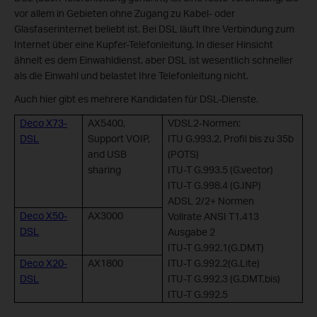
vor allem in Gebieten ohne Zugang zu Kabel- oder
Glasfaserinternet beliebt ist. Bei DSL läuft Ihre Verbindung zum
Internet über eine Kupfer-Telefonleitung. In dieser Hinsicht
ähnelt es dem Einwahldienst, aber DSL ist wesentlich schneller
als die Einwahl und belastet Ihre Telefonleitung nicht.
Auch hier gibt es mehrere Kandidaten für DSL-Dienste.
Deco X73-
AX5400,
VDSL2-Normen:
DSL
Support VOIP,
ITU G.993.2, Profil bis zu 35b
and USB
(POTS)
sharing
ITU-T G.993.5 (G.vector)
ITU-T G.998.4 (G.INP)
ADSL 2/2+ Normen
Deco X50-
AX3000
Vollrate ANSI T1.413
DSL
Ausgabe 2
ITU-T G.992.1(G.DMT)
Deco X20-
AX1800
ITU-T G.992.2(G.Lite)
DSL
ITU-T G.992.3 (G.DMT.bis)
ITU-T G.992.5