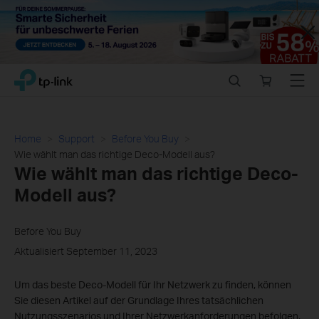
Close
Click
Search
Online
Menu
TP-Link, Reliably Smart
to
store
skip
the
navigation
Home
Support
Before You Buy
bar
Wie wählt man das richtige Deco-Modell aus?
Wie wählt man das richtige Deco-
Modell aus?
Before You Buy
Aktualisiert September 11, 2023
Um das beste Deco-Modell für Ihr Netzwerk zu finden, können
Sie diesen Artikel auf der Grundlage Ihres tatsächlichen
Nutzungsszenarios und Ihrer Netzwerkanforderungen befolgen.