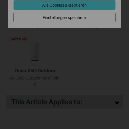
Alle Cookies akzeptieren
Deco X50
Deco X55
Einstellungen speichern
AX3000 Whole Home Mesh
AX3000 Whole Home Mesh
WiFi 6 System
WiFi 6 System
HOT BUYS
Deco X50-Outdoor
AX3000 Outdoor Mesh WiFi
6
This Article Applies to: