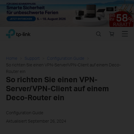
Close
Click
Search
Online
Menu
TP-Link, Reliably Smart
to
store
skip
the
navigation
Home
Support
Configuration Guide
bar
So richten Sie einen VPN-Server/VPN-Client auf einem Deco-
Router ein
So richten Sie einen VPN-
Server/VPN-Client auf einem
Deco-Router ein
Configuration Guide
Aktualisiert September 26, 2024