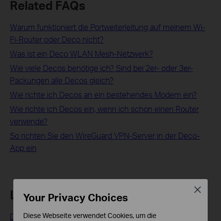
Related FAQs
Warum funktioniert die Portweiterleitung auf meinem Wi-
Fi-Router oder Deco nicht?
Was ist ein Deco WLAN Mesh-Netzwerk?
Wie viele Decos benötige ich? Sind bei 2er- oder 3er-
Packungen alle Decos gleich?
Wie richte ich Decos an ein bestehendes Modem ein?
Wie richte ich Decos ein, wenn ich schon einen Router
verwende?
So richten Sie den WireGuard VPN-Server in der Deco-
App ein
Close
Looking For More
Your Privacy Choices
Diese Webseite verwendet Cookies, um die
Deco X55: The Most Comprehensive Entry-Level Mesh