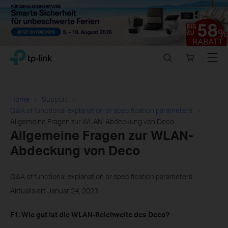
Close
Click
Search
Online
Menu
TP-Link, Reliably Smart
to
store
skip
the
navigation
Home
Support
bar
Q&A of functional explanation or specification parameters
Allgemeine Fragen zur WLAN-Abdeckung von Deco
Allgemeine Fragen zur WLAN-
Abdeckung von Deco
Q&A of functional explanation or specification parameters
Aktualisiert Januar 24, 2023
F1: Wie gut ist die WLAN-Reichweite des Deco?