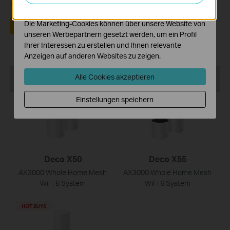
unsere Webpräsenz verbessern.
anzupassen.
Die Marketing-Cookies können über unsere Website von
Ja
Nein
unseren Werbepartnern gesetzt werden, um ein Profil
Ihrer Interessen zu erstellen und Ihnen relevante
Anzeigen auf anderen Websites zu zeigen.
Recommend Products
Alle Cookies akzeptieren
Einstellungen speichern
HOT BUYS
HOT BUYS
Deco X50
Deco X55
AX3000 Whole Home Mesh
AX3000 Whole Home Mesh
WiFi 6 System
WiFi 6 System
HOT BUYS