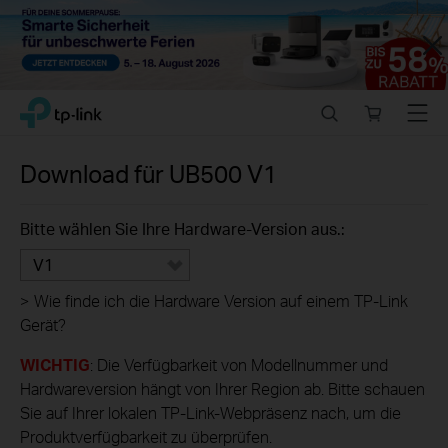
Close
Click
Search
Online
Menu
TP-Link, Reliably Smart
to
store
skip
the
Download für
UB500
V1
navigation
bar
Bitte wählen Sie Ihre Hardware-Version aus.:
V1
>
Wie finde ich die Hardware Version auf einem TP-Link
Gerät?
WICHTIG
: Die Verfügbarkeit von Modellnummer und
Hardwareversion hängt von Ihrer Region ab. Bitte schauen
Sie auf Ihrer lokalen TP-Link-Webpräsenz nach, um die
Produktverfügbarkeit zu überprüfen.