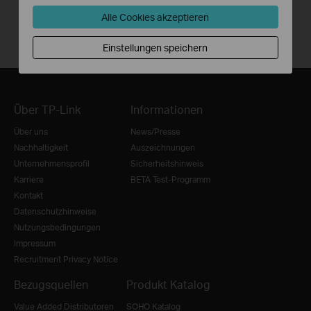
Alle Cookies akzeptieren
Einstellungen speichern
Über TP-Link
Informationen
Über uns
News/Presse
Nachhaltigkeit
Auszeichnungen
Unternehmensprofil
Sicherheitshinweis
Karriere
BETA Test-Programm
Kontakt
Datenschutzhinweise
Nutzungsbedingungen
Impressum
Recruitment Privacy Notice
Bezugsquellen
Produkt Katalog
Value Added Distributoren
SOHO Katalog