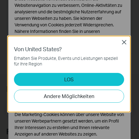
Sprache:
Mehrsprachig
Websitenavigation zu verbessern, Online-Aktivitäten zu
analysieren und die bestmögliche Nutzererfahrung auf
Dateigröße:
75.36 MB
unseren Webseiten zu haben. Sie können der
Verwendung von Cookies jederzeit Widersprechen.
Betriebssystem: win11/win10/win8.1/win7
Nähere Informationen finden Sie in unseren
Datenschutzhinweisen
.
1. Support Bluetooth 5.3.
Close
2. For win11/win10/win8.1/win7.
Von United States?
Notwendige Cookies
Diese Cookies sind zur Funktion der Website
Erhalten Sie Produkte, Events und Leistungen speziell
erforderlich und können in Ihren Systemen nicht
für Ihre Region
deaktiviert werden.
LOS
Analyse- und Marketing-Cookies
Analyse-Cookies ermöglichen es uns, Ihre Aktivitäten
Newsletter abonnieren
auf unserer Website zu analysieren, um die
Andere Möglichkeiten
Funktionsweise unserer Website zu verbessern und
anzupassen.
E-Mail-Adresse
Registrieren
Die Marketing-Cookies können über unsere Website von
unseren Werbepartnern gesetzt werden, um ein Profil
Ihrer Interessen zu erstellen und Ihnen relevante
Folge uns
Anzeigen auf anderen Websites zu zeigen.