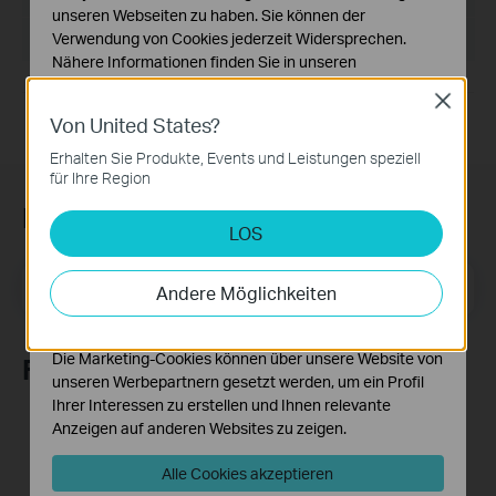
unseren Webseiten zu haben. Sie können der
Verwendung von Cookies jederzeit Widersprechen.
Betriebssystem: win10/win11
Nähere Informationen finden Sie in unseren
Datenschutzhinweisen
.
Close
Von United States?
Notwendige Cookies
Diese Cookies sind zur Funktion der Website
Erhalten Sie Produkte, Events und Leistungen speziell
erforderlich und können in Ihren Systemen nicht
für Ihre Region
deaktiviert werden.
Newsletter abonnieren
LOS
Analyse- und Marketing-Cookies
Analyse-Cookies ermöglichen es uns, Ihre Aktivitäten
E-Mail-Adresse
auf unserer Website zu analysieren, um die
Registrieren
Andere Möglichkeiten
Funktionsweise unserer Website zu verbessern und
anzupassen.
Die Marketing-Cookies können über unsere Website von
Folge uns
unseren Werbepartnern gesetzt werden, um ein Profil
Ihrer Interessen zu erstellen und Ihnen relevante
Anzeigen auf anderen Websites zu zeigen.
Alle Cookies akzeptieren