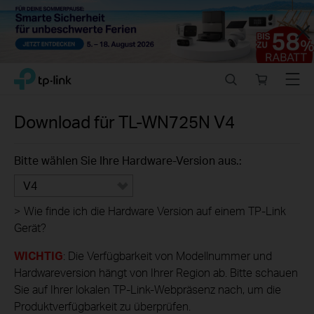
Close
Click
Search
Online
Menu
TP-Link, Reliably Smart
to
store
skip
the
Download für
TL-WN725N
V4
navigation
bar
Bitte wählen Sie Ihre Hardware-Version aus.:
V4
>
Wie finde ich die Hardware Version auf einem TP-Link
Gerät?
WICHTIG
: Die Verfügbarkeit von Modellnummer und
Hardwareversion hängt von Ihrer Region ab. Bitte schauen
Sie auf Ihrer lokalen TP-Link-Webpräsenz nach, um die
Produktverfügbarkeit zu überprüfen.