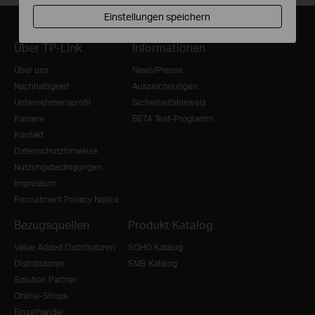
Einstellungen speichern
Über TP-Link
Informationen
Über uns
News/Presse
Nachhaltigkeit
Auszeichnungen
Unternehmensprofil
Sicherheitshinweis
Karriere
BETA Test-Programm
Kontakt
Datenschutzhinweise
Nutzungsbedingungen
Impressum
Recruitment Privacy Notice
Bezugsquellen
Produkt Katalog
Value Added Distributoren
SOHO Katalog
Distributoren
SMB Katalog
Solution Partner
Online-Shops
Einzelhandel