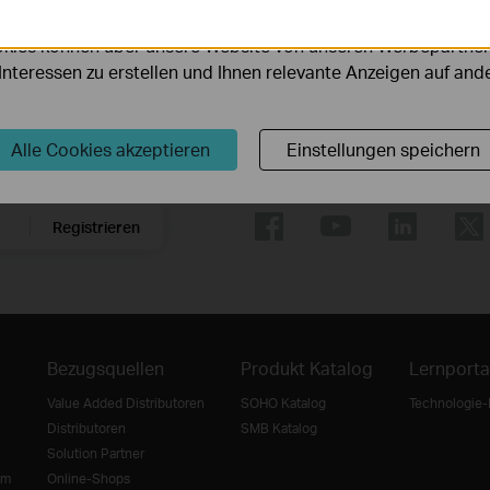
serer Website zu verbessern und anzupassen.
kies können über unsere Website von unseren Werbepartner
r Interessen zu erstellen und Ihnen relevante Anzeigen auf an
Alle Cookies akzeptieren
Einstellungen speichern
Folge uns
Registrieren
Bezugsquellen
Produkt Katalog
Lernporta
Value Added Distributoren
SOHO Katalog
Technologie-
Distributoren
SMB Katalog
Solution Partner
mm
Online-Shops