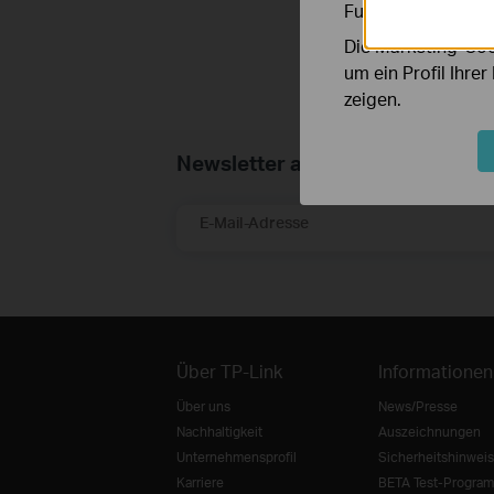
Funktionsweise un
Die Marketing-Coo
um ein Profil Ihre
zeigen.
Newsletter abonnieren
E-Mail-Adresse
Über TP-Link
Informationen
Über uns
News/Presse
Nachhaltigkeit
Auszeichnungen
Unternehmensprofil
Sicherheitshinweis
Karriere
BETA Test-Progra