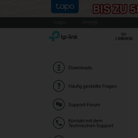
Click
to
TP-Link, Reliably Smart
skip
TP-
LINKBOX
the
navigation
bar
Downloads
Häufig gestellte Fragen
Support-Forum
Kontakt mit dem
Technischen Support