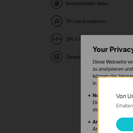
Kompatibilitäts-listen
TP-Link-Emulatoren
GPL-Code-Center
Your Privac
Garantie
Diese Webseite ve
zu analysieren un
können der Verwen
in unseren
Datens
Notwendige Cook
Von Un
Diese Cookies sind
Erhalten
deaktiviert werden
Analyse- und Mar
Analyse-Cookies er