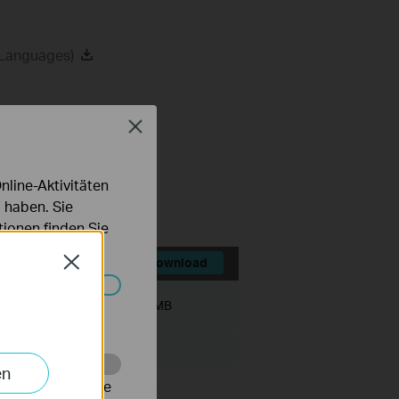
 Languages)
Close
 gestellte
agen
line-Aktivitäten
 haben. Sie
ionen finden Sie
Close
Download
Systemen nicht
Dateigröße:
10.19 MB
en
alysieren, um die