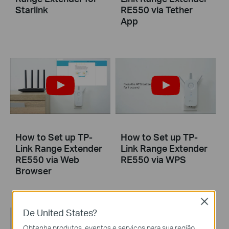
Starlink
RE550 via Tether
App
How to Set up TP-
How to Set up TP-
Link Range Extender
Link Range Extender
RE550 via Web
RE550 via WPS
Browser
Close
De United States?
Obtenha produtos, eventos e serviços para sua região.