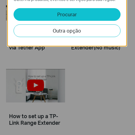
Procurar
Outra opção
How to Set Up TP
How to set up a TP-
Link Range Extender
Link Range
via Tether App
Extender(No music)
How to set up a TP-
Link Range Extender