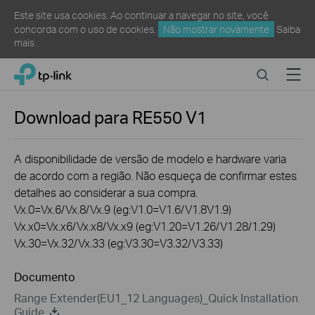
Este site usa cookies. Ao continuar a navegar no site, você
concorda com o uso de cookies.
Não mostrar novamente
Saiba
mais
.
Click
Search
Menu
TP-Link, Reliably Smart
to
skip
the
Download para
RE550
V1
navigation
bar
A disponibilidade de versão de modelo e hardware varia
de acordo com a região. Não esqueça de confirmar estes
detalhes ao considerar a sua compra.
Vx.0=Vx.6/Vx.8/Vx.9 (eg:V1.0=V1.6/V1.8V1.9)
Vx.x0=Vx.x6/Vx.x8/Vx.x9 (eg:V1.20=V1.26/V1.28/1.29)
Vx.30=Vx.32/Vx.33 (eg:V3.30=V3.32/V3.33)
Documento
Range Extender(EU1_12 Languages)_Quick Installation
Guide