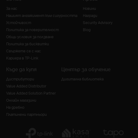
За нас
Новини
Нашият ангажимент към сигурността
Награди
Устойчивост
Security Advisory
Политика за поверителност
Blog
Общи условия за ползване
Политика за бисквитки
Свържете се с нас
Кариера в TP-Link
Къде да купя
Център за обучение
Дистрибутори
Дигитална библиотека
Value Added Distributor
Value Added Solution Partner
Онлайн магазини
На дребно
Платинени партньори