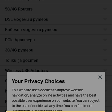
5G/4G Routers
DSL модеми и рутери
Кабелни модеми и рутери
PCIe Адаптери
3G/4G рутери
Точки за достъп
Wireless USB Adapters
Close
Your Privacy Choices
Cloud камери
This website uses cookies to improve website
Интелигентни контакти
navigation, analyze online activities and have the best
possible user experience on our website. You can object
Интелигентно осветление
to the use of cookies at any time. You can find more
Прахосмукачки роботи
information in our
privacy policy
.