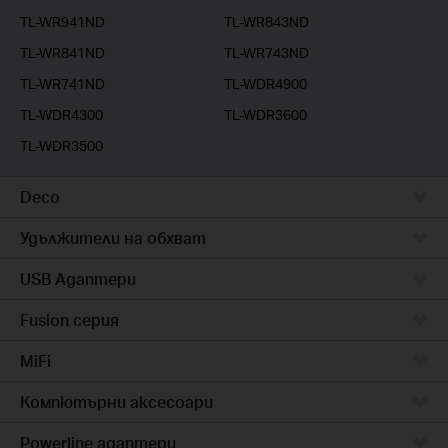
TL-WR941ND
TL-WR843ND
TL-WR841ND
TL-WR743ND
TL-WR741ND
TL-WDR4900
TL-WDR4300
TL-WDR3600
TL-WDR3500
Deco
Удължители на обхват
USB Адаптери
Fusion серия
MiFi
Компютърни аксесоари
Powerline адаптери