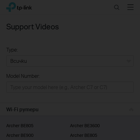
Click
Search
Menu
TP-Link, Reliably Smart
to
skip
the
Support Videos
navigation
bar
Type:
Всички
Model Number:
РЕШЕНИЯ ЗА ДОМА
Умен ДОМ
Бизнес решения
Wi-Fi рутери
ДОСТАВЧИЦИ НА УСЛУГИ
Archer BE805
Archer BE3600
Archer BE900
Archer BE805