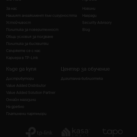
За нас
Новини
Нашият ангажимент към сигурността
Награди
Устойчивост
Security Advisory
Политика за поверителност
Blog
Общи условия за ползване
Политика за бисквитки
Свържете се с нас
Кариера в TP-Link
Къде да купя
Център за обучение
Дистрибутори
Дигитална библиотека
Value Added Distributor
Value Added Solution Partner
Онлайн магазини
На дребно
Платинени партньори