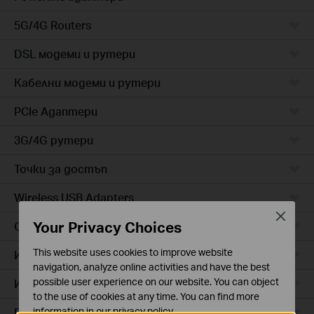
5G/4G Routers
DSL модеми и рутери
Кабелни модеми и рутери
PCIe Адаптери
3G/4G рутери
Точки за достъп
Wireless USB Adapters
Close
Your Privacy Choices
Cloud камери
This website uses cookies to improve website
Интелигентни контакти
navigation, analyze online activities and have the best
possible user experience on our website. You can object
Интелигентно осветление
to the use of cookies at any time. You can find more
Прахосмукачки роботи
information in our
privacy policy
.