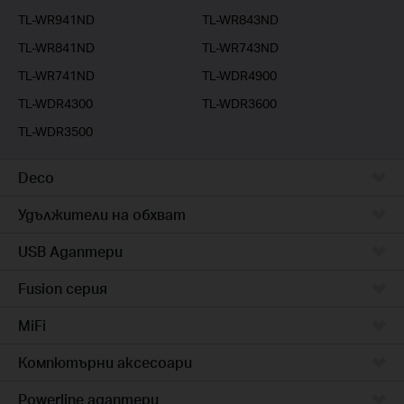
TL-WR941ND
TL-WR843ND
TL-WR841ND
TL-WR743ND
TL-WR741ND
TL-WDR4900
TL-WDR4300
TL-WDR3600
TL-WDR3500
Deco
Удължители на обхват
USB Адаптери
Fusion серия
MiFi
Компютърни аксесоари
Powerline адаптери