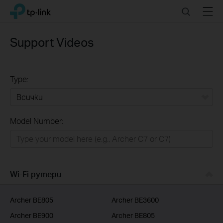
Click
Search
Menu
TP-Link, Reliably Smart
to
skip
the
Support Videos
navigation
bar
Type:
Всички
Model Number:
РЕШЕНИЯ ЗА ДОМА
Умен ДОМ
Бизнес решения
Wi-Fi рутери
ДОСТАВЧИЦИ НА УСЛУГИ
Archer BE805
Archer BE3600
Archer BE900
Archer BE805