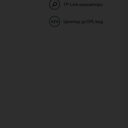
TP-Link емулатори
Център за GPL код