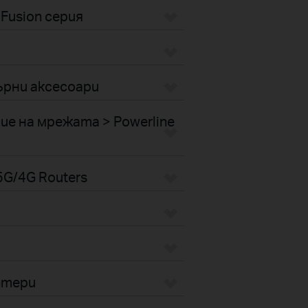
Fusion серия
рни аксесоари
е на мрежата > Powerline
G/4G Routers
птери