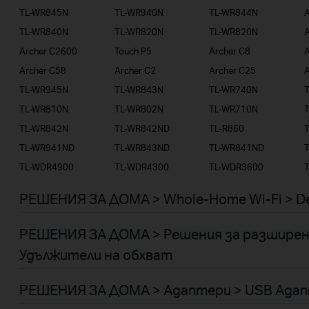
TL-WR845N
TL-WR940N
TL-WR844N
TL-WR840N
TL-WR820N
TL-WR820N
A
Archer C2600
Touch P5
Archer C8
A
Archer C58
Archer C2
Archer C25
A
TL-WR945N
TL-WR843N
TL-WR740N
TL-WR810N
TL-WR802N
TL-WR710N
TL-WR842N
TL-WR842ND
TL-R860
TL-WR941ND
TL-WR843ND
TL-WR841ND
TL-WDR4900
TL-WDR4300
TL-WDR3600
РЕШЕНИЯ ЗА ДОМА > Whole-Home Wi-Fi > D
РЕШЕНИЯ ЗА ДОМА > Решения за разширен
Удължители на обхват
РЕШЕНИЯ ЗА ДОМА > Адаптери > USB Ада