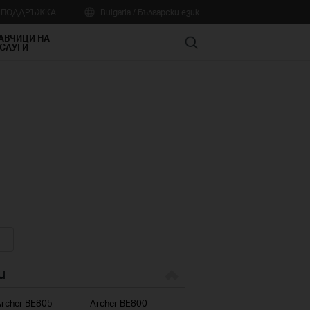
А ПОДДРЪЖКА
Bulgaria / Български език
АВЧИЦИ НА
Search
СЛУГИ
и
rcher BE805
Archer BE800