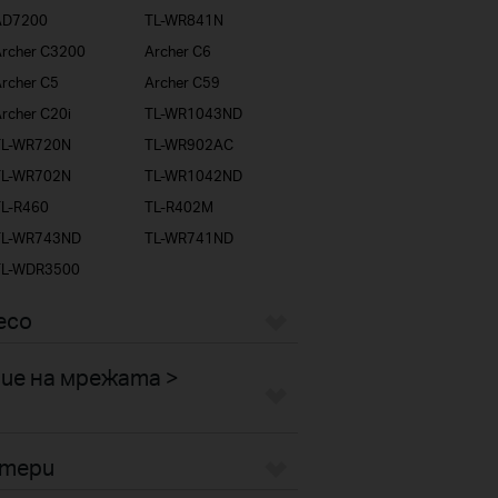
AD7200
TL-WR841N
rcher C3200
Archer C6
rcher C5
Archer C59
rcher C20i
TL-WR1043ND
TL-WR720N
TL-WR902AC
TL-WR702N
TL-WR1042ND
TL-R460
TL-R402M
TL-WR743ND
TL-WR741ND
TL-WDR3500
eco
ие на мрежата >
птери