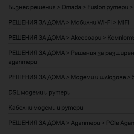
Бизнес решения > Omada > Fusion рутери > 
РЕШЕНИЯ ЗА ДОМА > Мобилни Wi-Fi > MiFi
РЕШЕНИЯ ЗА ДОМА > Аксесоари > Компютъ
РЕШЕНИЯ ЗА ДОМА > Решения за разширени
адаптери
РЕШЕНИЯ ЗА ДОМА > Модеми и шлюзове > 5
DSL модеми и рутери
Кабелни модеми и рутери
РЕШЕНИЯ ЗА ДОМА > Адаптери > PCIe Ада