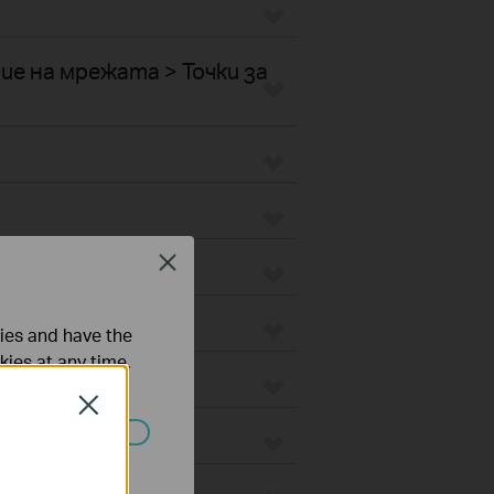
е на мрежата > Точки за
Close
ties and have the
kies at any time.
Close
ated in your