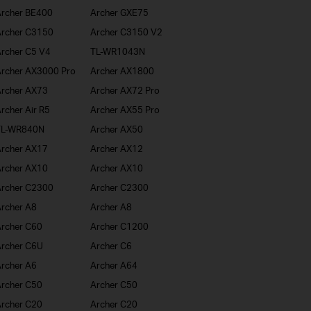
rcher BE400
Archer GXE75
rcher C3150
Archer C3150 V2
rcher C5 V4
TL-WR1043N
rcher AX3000 Pro
Archer AX1800
rcher AX73
Archer AX72 Pro
rcher Air R5
Archer AX55 Pro
TL-WR840N
Archer AX50
rcher AX17
Archer AX12
rcher AX10
Archer AX10
rcher C2300
Archer C2300
rcher A8
Archer A8
rcher C60
Archer C1200
rcher C6U
Archer C6
rcher A6
Archer A64
rcher C50
Archer C50
rcher C20
Archer C20