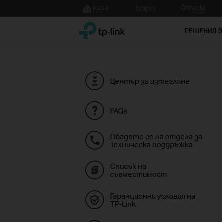
Click
to
TP-Link, Reliably Smart
skip
РЕШЕНИЯ 
the
navigation
bar
Център за изтегляне
FAQs
Обадете се на отдела за
Техническа поддръжка
Списък на
съвместимост
Гаранционни условия на
TP-Link