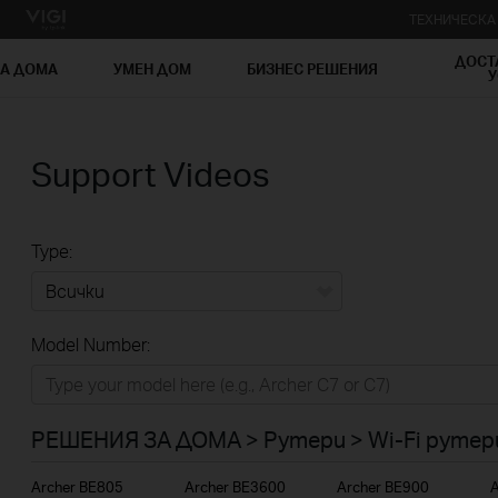
ТЕХНИЧЕСК
ДОСТ
ЗА ДОМА
УМЕН ДОМ
БИЗНЕС РЕШЕНИЯ
У
Support Videos
Type:
Всички
Model Number:
РЕШЕНИЯ ЗА ДОМА
Умен ДОМ
РЕШЕНИЯ ЗА ДОМА > Рутери > Wi-Fi рутер
Бизнес решения
Archer BE805
Archer BE3600
Archer BE900
A
ДОСТАВЧИЦИ НА УСЛУГИ