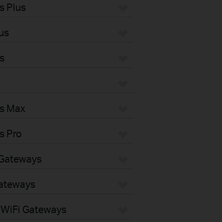
s Plus
us
s
s Max
s Pro
Gateways
ateways
WiFi Gateways