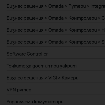
Бизнес решения > Omada > Рутери > Integr
Бизнес решения > Omada > Контролери > C
Бизнес решения > Omada > Контролери > H
Бизнес решения > Omada > Контролери > S
Software Controller
Точките за достъп при закрит
Бизнес решения > VIGI > Камери
VPN рутер
Управляеми комутатори