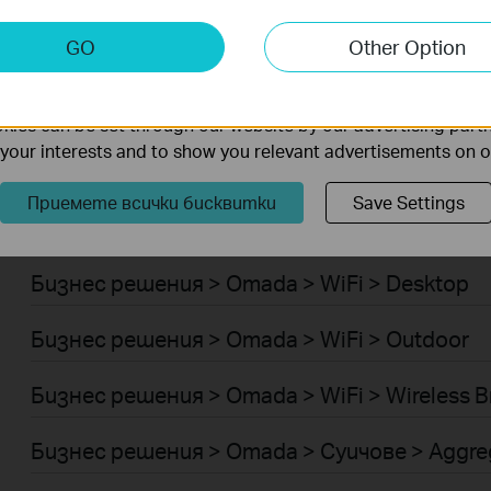
Умен ДОМ > Интелигентен хъб
keting Cookies
GO
Other Option
Robot Vacuum Accessories
nable us to analyze your activities on our website in order t
ality of our website.
Умен ДОМ > Интелигентни звънци
ies can be set through our website by our advertising partn
f your interests and to show you relevant advertisements on 
Бизнес решения > Omada > WiFi > Ceiling Mo
Приемете всички бисквитки
Save Settings
Бизнес решения > Omada > WiFi > Wall Plate
Бизнес решения > Omada > WiFi > Desktop
Бизнес решения > Omada > WiFi > Outdoor
Бизнес решения > Omada > WiFi > Wireless B
Бизнес решения > Omada > Суичове > Aggre