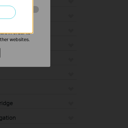
o improve and
ers in order to
other websites.
unt
ridge
gation