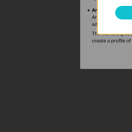
Analysis and Mar
Analysis cookies e
adapt the function
The marketing cook
create a profile o