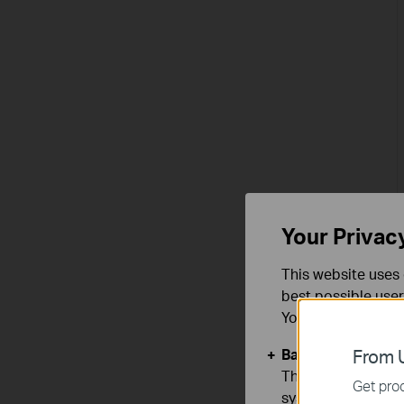
Your Privac
This website uses 
best possible user
You can find more
Basic Cookies
From U
These cookies are 
Get prod
systems.