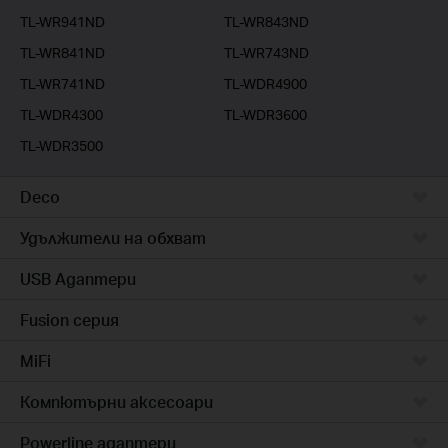
TL-WR941ND
TL-WR843ND
TL-WR841ND
TL-WR743ND
TL-WR741ND
TL-WDR4900
TL-WDR4300
TL-WDR3600
TL-WDR3500
Deco
Удължители на обхват
USB Адаптери
Fusion серия
MiFi
Компютърни аксесоари
Powerline адаптери