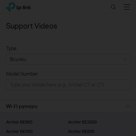
Click
Search
Menu
TP-Link, Reliably Smart
to
skip
the
Support Videos
navigation
bar
Type:
Всички
Model Number:
РЕШЕНИЯ ЗА ДОМА
Умен ДОМ
Бизнес решения
Wi-Fi рутери
ДОСТАВЧИЦИ НА УСЛУГИ
Archer BE805
Archer BE3600
Archer BE900
Archer BE805