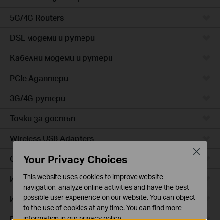
5G/4G Routers
DSL модеми и рутери
Кабелни модеми и рутери
PCIe Адаптери
3G/4G рутери
Точки за достъп
Wireless USB Adapters
Close
Your Privacy Choices
Cloud камери
This website uses cookies to improve website
Интелигентни контакти
navigation, analyze online activities and have the best
possible user experience on our website. You can object
Интелигентно осветление
to the use of cookies at any time. You can find more
Прахосмукачки роботи
information in our
privacy policy
.