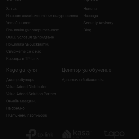
За нас
Новини
Нашият ангажимент към сигурността
Награди
Устойчивост
Security Advisory
Политика за поверителност
Blog
Общи условия за ползване
Политика за бисквитки
Свържете се с нас
Кариера в TP-Link
Къде да купя
Център за обучение
Дистрибутори
Дигитална библиотека
Value Added Distributor
Value Added Solution Partner
Онлайн магазини
На дребно
Платинени партньори