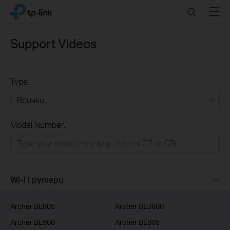
Click
Search
Menu
TP-Link, Reliably Smart
to
skip
the
Support Videos
navigation
bar
Type:
Всички
Model Number:
РЕШЕНИЯ ЗА ДОМА
Умен ДОМ
Бизнес решения
Wi-Fi рутери
ДОСТАВЧИЦИ НА УСЛУГИ
Archer BE805
Archer BE3600
Archer BE900
Archer BE805