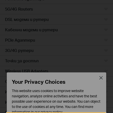
5G/4G Routers
DSL модеми и рутери
Кабелни модеми и рутери
PCIe Адаптери
3G/4G рутери
Точки за достъп
Wireless USB Adapters
Close
Your Privacy Choices
Cloud камери
This website uses cookies to improve website
Интелигентни контакти
navigation, analyze online activities and have the best
possible user experience on our website. You can object
Интелигентно осветление
to the use of cookies at any time. You can find more
Прахосмукачки роботи
information in our
privacy policy
.