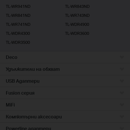
TL-WR941ND
TL-WR843ND
TL-WR841ND
TL-WR743ND
TL-WR741ND
TL-WDR4900
TL-WDR4300
TL-WDR3600
TL-WDR3500
Deco
Удължители на обхват
USB Адаптери
Fusion серия
MiFi
Компютърни аксесоари
Powerline адаптери