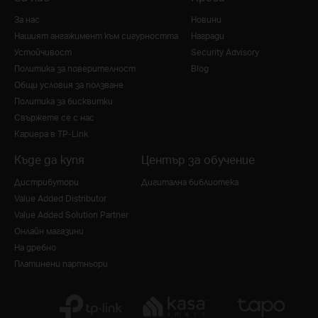
За нас
Новини
Нашият ангажимент към сигурността
Награди
Устойчивост
Security Advisory
Политика за поверителност
Blog
Общи условия за ползване
Политика за бисквитки
Свържете се с нас
Кариера в TP-Link
Къде да купя
Център за обучение
Дистрибутори
Дигитална библиотека
Value Added Distributor
Value Added Solution Partner
Онлайн магазини
На дребно
Платинени партньори