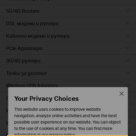
5G/4G Routers
DSL модеми и рутери
Кабелни модеми и рутери
PCIe Адаптери
3G/4G рутери
Точки за достъп
Wireless USB Adapters
Close
Your Privacy Choices
Cloud камери
This website uses cookies to improve website
Интелигентни контакти
navigation, analyze online activities and have the best
possible user experience on our website. You can object
Интелигентно осветление
to the use of cookies at any time. You can find more
Прахосмукачки роботи
information in our
privacy policy
.