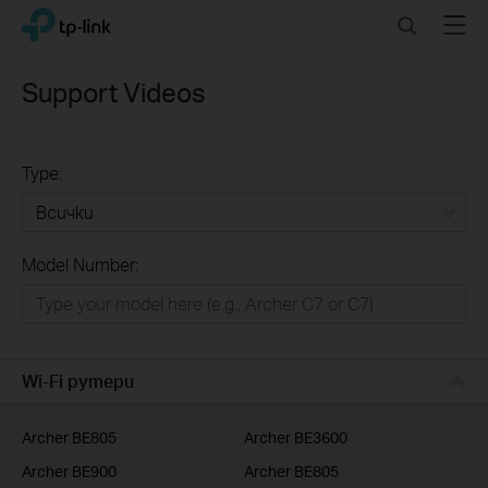
Click
Search
Menu
TP-Link, Reliably Smart
to
skip
the
Support Videos
navigation
bar
Type:
Всички
Model Number:
РЕШЕНИЯ ЗА ДОМА
Умен ДОМ
Бизнес решения
Wi-Fi рутери
ДОСТАВЧИЦИ НА УСЛУГИ
Archer BE805
Archer BE3600
Archer BE900
Archer BE805