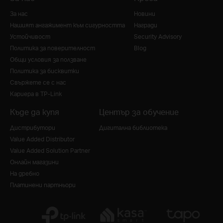
За нас
Новини
Нашият ангажимент към сигурността
Награди
Устойчивост
Security Advisory
Политика за поверителност
Blog
Общи условия за ползване
Политика за бисквитки
Свържете се с нас
Кариера в TP-Link
Къде да купя
Център за обучение
Дистрибутори
Дигитална библиотека
Value Added Distributor
Value Added Solution Partner
Онлайн магазини
На дребно
Платинени партньори