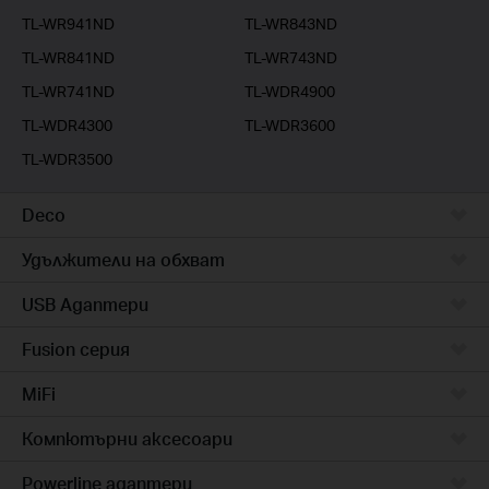
TL-WR941ND
TL-WR843ND
TL-WR841ND
TL-WR743ND
TL-WR741ND
TL-WDR4900
TL-WDR4300
TL-WDR3600
TL-WDR3500
Deco
Удължители на обхват
USB Адаптери
Fusion серия
MiFi
Компютърни аксесоари
Powerline адаптери