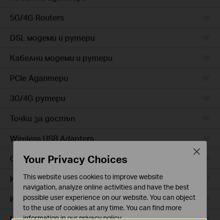
5G/4G Routers
DSL модеми и рутери
Кабелни модеми и рутери
PCIe Адаптери
3G/4G рутери
Точки за достъп
Wireless USB Adapters
Close
Your Privacy Choices
Cloud камери
This website uses cookies to improve website
Интелигентни контакти
navigation, analyze online activities and have the best
possible user experience on our website. You can object
Интелигентно осветление
to the use of cookies at any time. You can find more
Прахосмукачки роботи
information in our
privacy policy
.