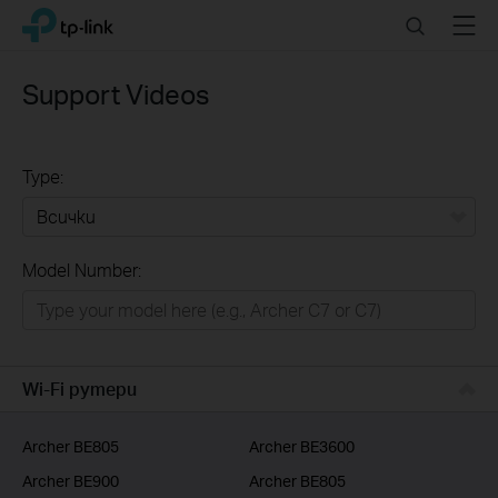
Click
Search
Menu
TP-Link, Reliably Smart
to
skip
the
Support Videos
navigation
bar
Type:
Всички
Model Number:
РЕШЕНИЯ ЗА ДОМА
Умен ДОМ
Бизнес решения
Wi-Fi рутери
ДОСТАВЧИЦИ НА УСЛУГИ
Archer BE805
Archer BE3600
Archer BE900
Archer BE805