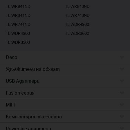
TL-WR941ND
TL-WR843ND
TL-WR841ND
TL-WR743ND
TL-WR741ND
TL-WDR4900
TL-WDR4300
TL-WDR3600
TL-WDR3500
Deco
Удължители на обхват
USB Адаптери
Fusion серия
MiFi
Компютърни аксесоари
Powerline адаптери