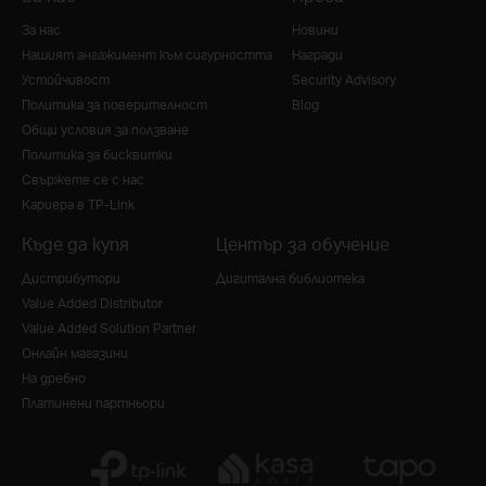
За нас
Новини
Нашият ангажимент към сигурността
Награди
Устойчивост
Security Advisory
Политика за поверителност
Blog
Общи условия за ползване
Политика за бисквитки
Свържете се с нас
Кариера в TP-Link
Къде да купя
Център за обучение
Дистрибутори
Дигитална библиотека
Value Added Distributor
Value Added Solution Partner
Онлайн магазини
На дребно
Платинени партньори