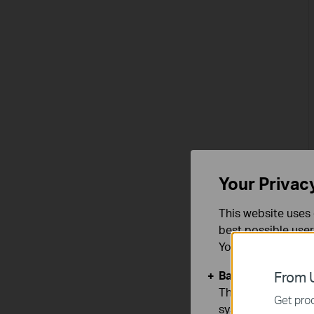
Your Privac
This website uses 
best possible user
You can find more
Basic Cookies
From U
These cookies are 
Get prod
systems.