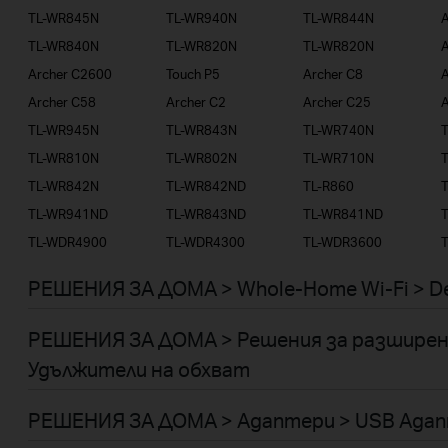
TL-WR845N
TL-WR940N
TL-WR844N
TL-WR840N
TL-WR820N
TL-WR820N
A
Archer C2600
Touch P5
Archer C8
A
Archer C58
Archer C2
Archer C25
A
TL-WR945N
TL-WR843N
TL-WR740N
TL-WR810N
TL-WR802N
TL-WR710N
TL-WR842N
TL-WR842ND
TL-R860
TL-WR941ND
TL-WR843ND
TL-WR841ND
TL-WDR4900
TL-WDR4300
TL-WDR3600
РЕШЕНИЯ ЗА ДОМА > Whole-Home Wi-Fi > D
РЕШЕНИЯ ЗА ДОМА > Решения за разширен
Удължители на обхват
РЕШЕНИЯ ЗА ДОМА > Адаптери > USB Ада