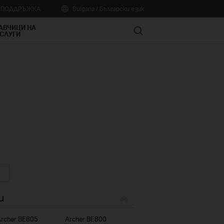
А ПОДДРЪЖКА
Bulgaria / Български език
АВЧИЦИ НА
Search
СЛУГИ
и
rcher BE805
Archer BE800