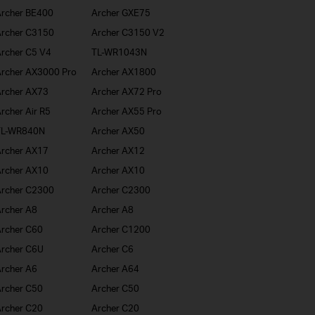
rcher BE400
Archer GXE75
rcher C3150
Archer C3150 V2
rcher C5 V4
TL-WR1043N
rcher AX3000 Pro
Archer AX1800
rcher AX73
Archer AX72 Pro
rcher Air R5
Archer AX55 Pro
TL-WR840N
Archer AX50
rcher AX17
Archer AX12
rcher AX10
Archer AX10
rcher C2300
Archer C2300
rcher A8
Archer A8
rcher C60
Archer C1200
rcher C6U
Archer C6
rcher A6
Archer A64
rcher C50
Archer C50
rcher C20
Archer C20