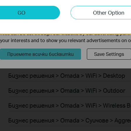
Умен ДОМ > Интелигентен хъб
keting Cookies
GO
Other Option
Robot Vacuum Accessories
nable us to analyze your activities on our website in order t
ality of our website.
Умен ДОМ > Интелигентни звънци
ies can be set through our website by our advertising partn
f your interests and to show you relevant advertisements on 
Бизнес решения > Omada > WiFi > Ceiling Mo
Приемете всички бисквитки
Save Settings
Бизнес решения > Omada > WiFi > Wall Plate
Бизнес решения > Omada > WiFi > Desktop
Бизнес решения > Omada > WiFi > Outdoor
Бизнес решения > Omada > WiFi > Wireless B
Бизнес решения > Omada > Суичове > Aggre