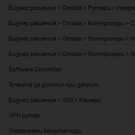
Бизнес решения > Omada > Рутери > Integr
Бизнес решения > Omada > Контролери > C
Бизнес решения > Omada > Контролери > H
Бизнес решения > Omada > Контролери > S
Software Controller
Точките за достъп при закрит
Бизнес решения > VIGI > Камери
VPN рутер
Управляеми комутатори