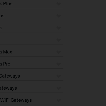
s Plus
us
s
s Max
s Pro
Gateways
ateways
WiFi Gateways