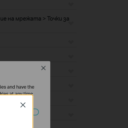
е на мрежата > Точки за
Close
ties and have the
kies at any time.
Close
ated in your