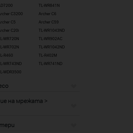
AD7200
TL-WR841N
rcher C3200
Archer C6
rcher C5
Archer C59
rcher C20i
TL-WR1043ND
TL-WR720N
TL-WR902AC
TL-WR702N
TL-WR1042ND
TL-R460
TL-R402M
TL-WR743ND
TL-WR741ND
TL-WDR3500
eco
ие на мрежата >
птери