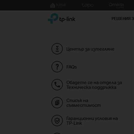
Click
to
TP-Link, Reliably Smart
skip
РЕШЕНИЯ 
the
navigation
bar
Център за изтегляне
FAQs
Обадете се на отдела за
Техническа поддръжка
Списък на
съвместимост
Гаранционни условия на
TP-Link