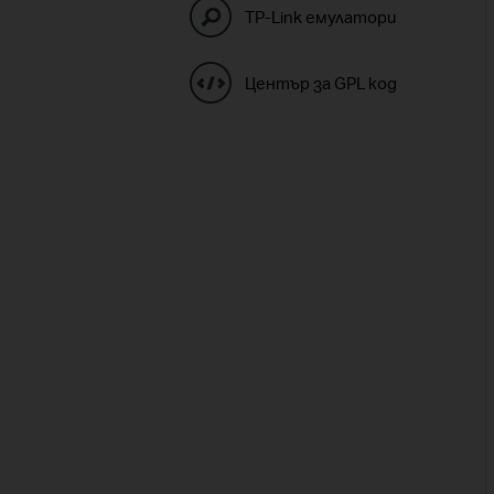
TP-Link емулатори
Център за GPL код