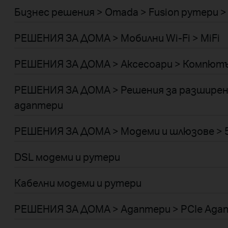
Бизнес решения > Omada > Fusion рутери > 
РЕШЕНИЯ ЗА ДОМА > Мобилни Wi-Fi > MiFi
РЕШЕНИЯ ЗА ДОМА > Аксесоари > Компютъ
РЕШЕНИЯ ЗА ДОМА > Решения за разширени
адаптери
РЕШЕНИЯ ЗА ДОМА > Модеми и шлюзове > 5
DSL модеми и рутери
Кабелни модеми и рутери
РЕШЕНИЯ ЗА ДОМА > Адаптери > PCIe Ада