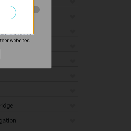
o improve and
ers in order to
other websites.
unt
ridge
gation