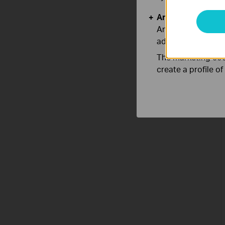
Analysis and Mar
Analysis cookies e
adapt the function
The marketing cook
create a profile o