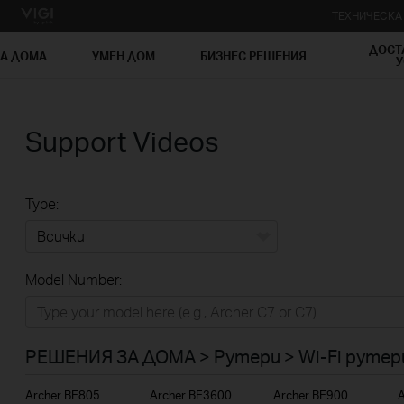
ТЕХНИЧЕСК
ДОСТ
ЗА ДОМА
УМЕН ДОМ
БИЗНЕС РЕШЕНИЯ
У
Support Videos
Type:
Всички
Model Number:
РЕШЕНИЯ ЗА ДОМА
Умен ДОМ
РЕШЕНИЯ ЗА ДОМА > Рутери > Wi-Fi рутер
Бизнес решения
Archer BE805
Archer BE3600
Archer BE900
A
ДОСТАВЧИЦИ НА УСЛУГИ