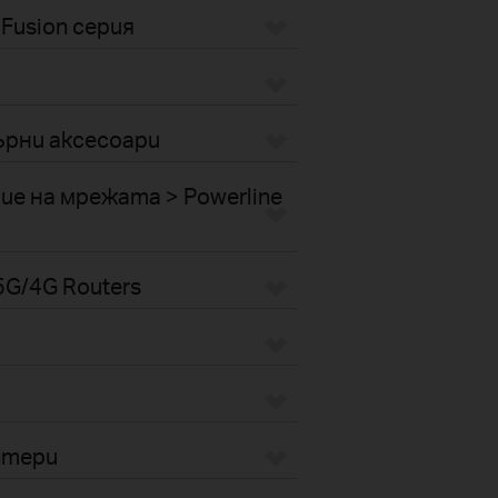
Fusion серия
рни аксесоари
е на мрежата > Powerline
G/4G Routers
птери