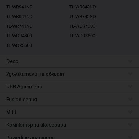
TL-WR941ND
TL-WR843ND
TL-WR841ND
TL-WR743ND
TL-WR741ND
TL-WDR4900
TL-WDR4300
TL-WDR3600
TL-WDR3500
Deco
Удължители на обхват
USB Адаптери
Fusion серия
MiFi
Компютърни аксесоари
Powerline адаптери