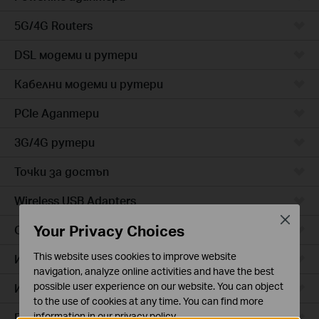
5G/4G Routers
DSL модеми и рутери
Кабелни модеми и рутери
PCIe Адаптери
3G/4G рутери
Точки за достъп
Wireless USB Adapters
Close
Your Privacy Choices
Cloud камери
This website uses cookies to improve website
Интелигентни контакти
navigation, analyze online activities and have the best
possible user experience on our website. You can object
Интелигентно осветление
to the use of cookies at any time. You can find more
Прахосмукачки роботи
information in our
privacy policy
.