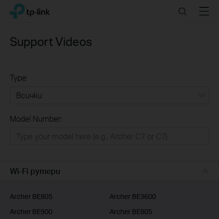
Click
Search
Menu
TP-Link, Reliably Smart
to
skip
the
Support Videos
navigation
bar
Type:
Всички
Model Number:
РЕШЕНИЯ ЗА ДОМА
Умен ДОМ
Бизнес решения
Wi-Fi рутери
ДОСТАВЧИЦИ НА УСЛУГИ
Archer BE805
Archer BE3600
Archer BE900
Archer BE805