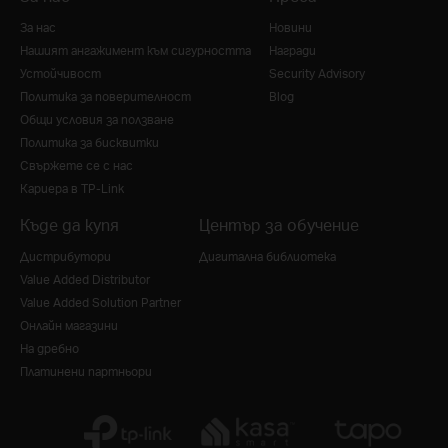
За нас
Новини
Нашият ангажимент към сигурността
Награди
Устойчивост
Security Advisory
Политика за поверителност
Blog
Общи условия за ползване
Политика за бисквитки
Свържете се с нас
Кариера в TP-Link
Къде да купя
Център за обучение
Дистрибутори
Дигитална библиотека
Value Added Distributor
Value Added Solution Partner
Онлайн магазини
На дребно
Платинени партньори