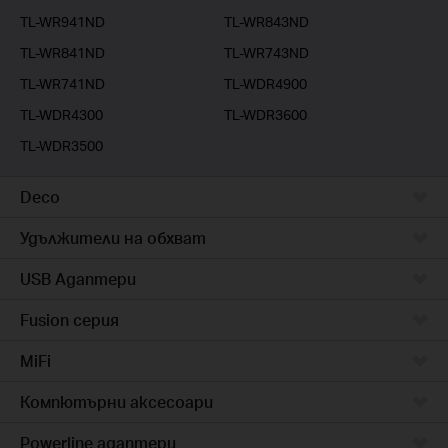
TL-WR941ND
TL-WR843ND
TL-WR841ND
TL-WR743ND
TL-WR741ND
TL-WDR4900
TL-WDR4300
TL-WDR3600
TL-WDR3500
Deco
Удължители на обхват
USB Адаптери
Fusion серия
MiFi
Компютърни аксесоари
Powerline адаптери