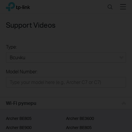
Click
Search
Menu
TP-Link, Reliably Smart
to
skip
the
Support Videos
navigation
bar
Type:
Всички
Model Number:
РЕШЕНИЯ ЗА ДОМА
Умен ДОМ
Бизнес решения
Wi-Fi рутери
ДОСТАВЧИЦИ НА УСЛУГИ
Archer BE805
Archer BE3600
Archer BE900
Archer BE805