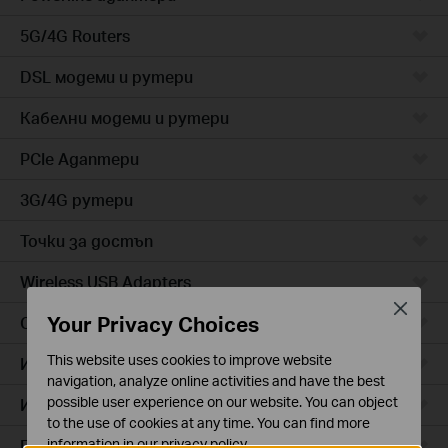
5G/4G Routers
DSL модеми и рутери
Кабелни модеми и рутери
PCIe Адаптери
3G/4G рутери
Точки за достъп
Wireless USB Adapters
Close
Your Privacy Choices
Cloud камери
This website uses cookies to improve website
Интелигентни контакти
navigation, analyze online activities and have the best
possible user experience on our website. You can object
Интелигентно осветление
to the use of cookies at any time. You can find more
Прахосмукачки роботи
information in our
privacy policy
.