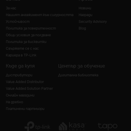
За нас
Новини
Нашият ангажимент към сигурността
Награди
Устойчивост
Security Advisory
Политика за поверителност
Blog
Общи условия за ползване
Политика за бисквитки
Свържете се с нас
Кариера в TP-Link
Къде да купя
Център за обучение
Дистрибутори
Дигитална библиотека
Value Added Distributor
Value Added Solution Partner
Онлайн магазини
На дребно
Платинени партньори