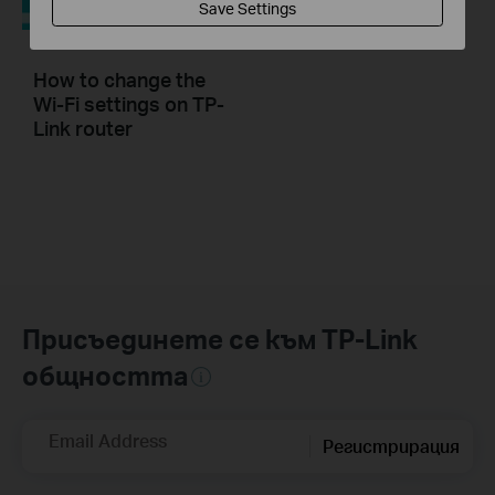
Save Settings
How to change the
Wi-Fi settings on TP-
Link router
Присъединете се към TP-Link
общността
Email Address
Регистрирация