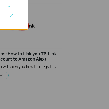
ips: How to Link you TP-Link
count to Amazon Alexa
This Video will show you how to integrate your Tapo account to Amazon Alexa