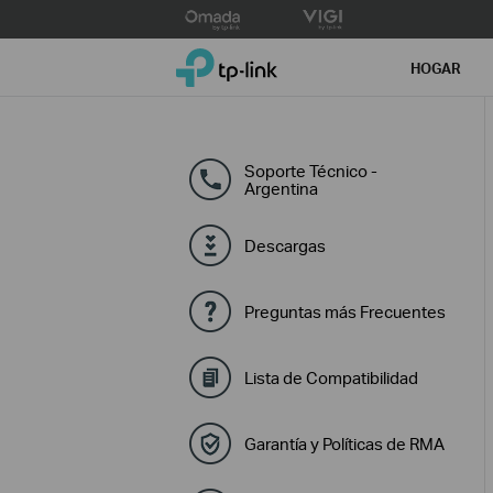
Click
to
TP-Link, Reliably Smart
skip
HOGAR
the
navigation
bar
Soporte Técnico -
Argentina
Descargas
Preguntas más Frecuentes
Lista de Compatibilidad
Garantía y Políticas de RMA