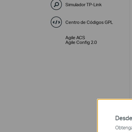
Simulador TP-Link
Centro de Códigos GPL
Agile ACS
Agile Config 2.0
Desde
Obtenga 