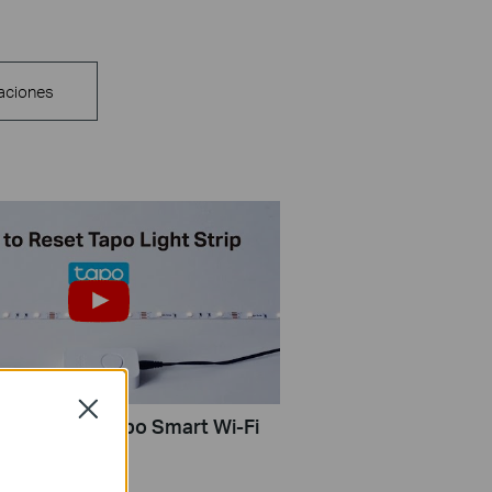
aciones
Close
Reset Your Tapo Smart Wi-Fi
rip