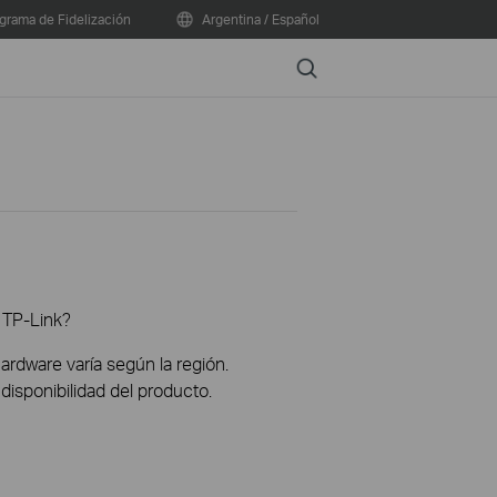
grama de Fidelización
Argentina / Español
Search
 TP-Link?
hardware varía según la región.
disponibilidad del producto.