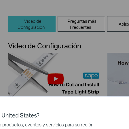
Video de
Preguntas más
Aplic
Configuración
Frecuentes
Video de Configuración
How to Cut and Install Your Tapo
How to 
 United States?
Smart Wi-Fi Light Strip
Light St
productos, eventos y servicios para su región.