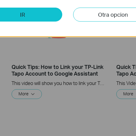
IR
Otra opcion
Quick Tips: How to Link your TP-Link
Quick T
Tapo Account to Google Assistant
Tapo Ac
This video will show you how to link your TP-Link Tapo account to Google Assistant
More
More