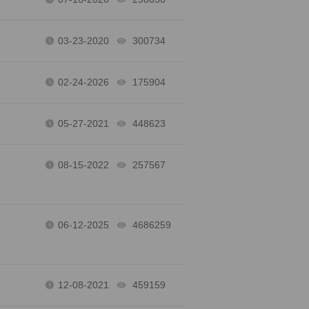
03-23-2020
300734
views
02-24-2026
175904
views
05-27-2021
448623
views
08-15-2022
257567
views
06-12-2025
4686259
views
12-08-2021
459159
views