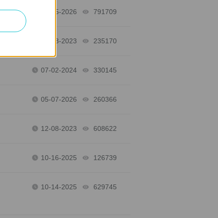
04-15-2026
791709
views
10-03-2023
235170
views
07-02-2024
330145
views
05-07-2026
260366
views
12-08-2023
608622
views
10-16-2025
126739
views
10-14-2025
629745
views