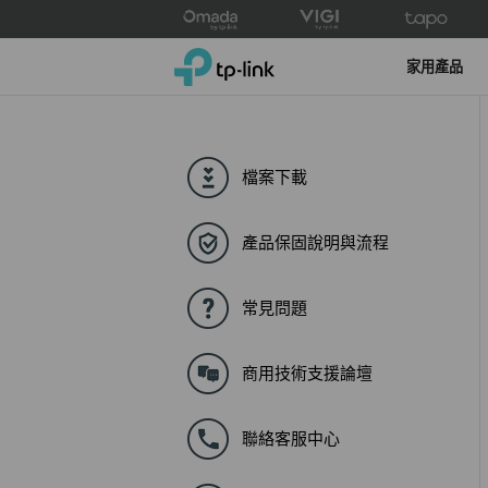
Click
to
TP-Link, Reliably Smart
skip
家用產品
the
navigation
bar
檔案下載
產品保固說明與流程
常見問題
商用技術支援論壇
聯絡客服中心