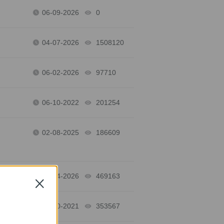
06-09-2026
0
views
04-07-2026
1508120
views
06-02-2026
97710
views
06-10-2022
201254
views
02-08-2025
186609
views
05-14-2026
469163
views
Close
01-20-2021
353567
views