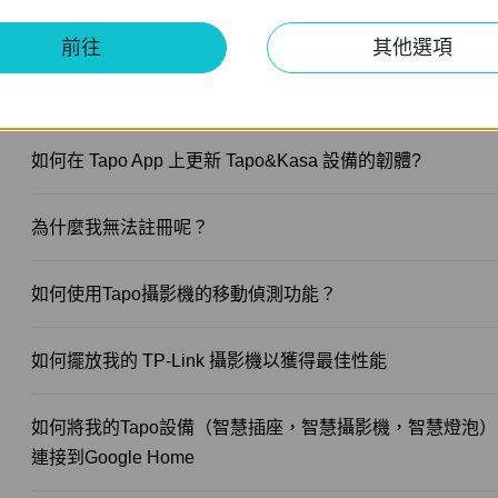
如果SD卡無法在Tapo攝影機上正常使用，該怎麼辦？
前往
其他選項
如何在Tapo 和 Kasa App上設定通知功能
如何在 Tapo App 上更新 Tapo&Kasa 設備的韌體?
為什麼我無法註冊呢？
如何使用Tapo攝影機的移動偵測功能？
如何擺放我的 TP-Link 攝影機以獲得最佳性能
如何將我的Tapo設備（智慧插座，智慧攝影機，智慧燈泡）
連接到Google Home