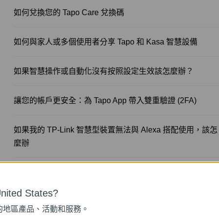
如何兌換您的 Tapo Care 兌換碼
如何與家人或多個使用者分享 Tapo 和 Kasa 智慧設備
如果智慧操作或自動化沒有按照設定生效該怎麼辦？
讓您的帳戶更安全：為 Tapo App 帶入雙重驗證 (2FA)
如果我的 TP-Link 智慧型裝置無法與 Alexa 搭配使用，該怎
麼辦
如果我無法看到 Tapo 攝影機該怎麼辦(離線)？
ited States?
如何編輯Tapo攝影機的家庭和不在家模式?
的地區產品、活動和服務。