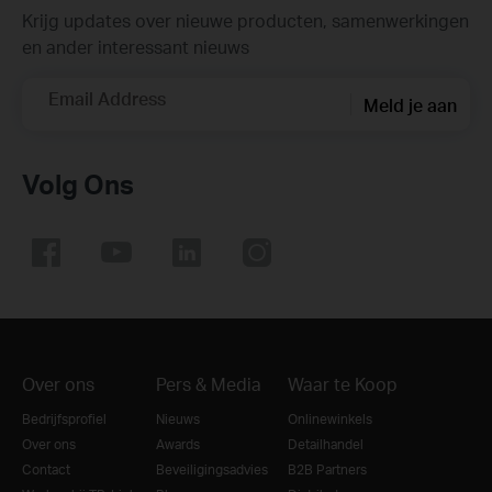
Krijg updates over nieuwe producten, samenwerkingen
en ander interessant nieuws
Email Address
Meld je aan
Volg Ons
Over ons
Pers & Media
Waar te Koop
Bedrijfsprofiel
Nieuws
Onlinewinkels
Over ons
Awards
Detailhandel
Contact
Beveiligingsadvies
B2B Partners