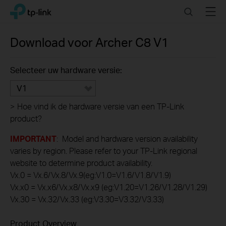
Click
Search
Menu
TP-Link, Reliably Smart
to
skip
the
Download voor
Archer C8
V1
navigation
bar
Selecteer uw hardware versie:
V1
>
Hoe vind ik de hardware versie van een TP-Link
product?
IMPORTANT
: Model and hardware version availability
varies by region. Please refer to your TP-Link regional
website to determine product availability.
Vx.0 = Vx.6/Vx.8/Vx.9(eg:V1.0=V1.6/V1.8/V1.9)
Vx.x0 = Vx.x6/Vx.x8/Vx.x9 (eg:V1.20=V1.26/V1.28/V1.29)
Vx.30 = Vx.32/Vx.33 (eg:V3.30=V3.32/V3.33)
Product Overview