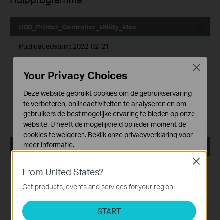
USB_Printer_Controller_Utility_Mac
Publicatiedatum:
2022-02-21
Taal:
Engels
Close
Your Privacy Choices
Bestandsgrootte:
1.75 MB
Deze website gebruikt cookies om de gebruikservaring
te verbeteren, onlineactiviteiten te analyseren en om
Besturingssysteem: Mac OS 10.15/11.x/12.x
gebruikers de best mogelijke ervaring te bieden op onze
website. U heeft de mogelijkheid op ieder moment de
cookies te weigeren. Bekijk onze
privacyverklaring
voor
meer informatie.
USB_Printer_Controller_Utility_Mac
Close
Standaard Cookies
Publicatiedatum:
2018-10-29
From United States?
Deze cookies zijn noodzakelijk voor de werking van de
website en kunnen niet worden uitgeschakeld.
Taal:
Engels
Get products, events and services for your region.
Analyse en Marketing Cookies
Bestandsgrootte:
2.53 MB
START
Cookies voor analyse geven ons de mogelijkheid uw