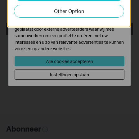
activiteiten op onze website te volgen en zo de
Besturingssysteem: Mac OS 10.9-10.14
functionaliteit van de website aan te passen en te
Other Option
verbeteren.
Marketing cookies kunnen op onze website worden
USB_Printer_Controller_Utility_Windows
geplaatst door externe adverteerders waar wij mee
samenwerken om een profiel te creëren met uw
Publicatiedatum:
2016-11-03
interesses en u zo van relevante advertenties te kunnen
voorzien op andere websites.
Taal:
Engels
Alle cookies accepteren
Bestandsgrootte:
14.6 MB
Instellingen opslaan
Besturingssysteem: WinXP/Vista/7/8/8.1/10
Abonneer