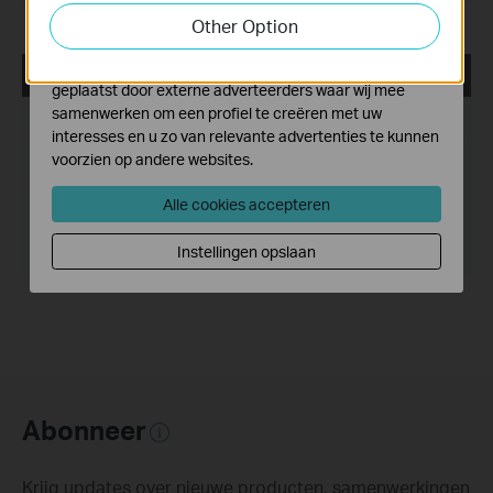
functionaliteit van de website aan te passen en te
Other Option
verbeteren.
Marketing cookies kunnen op onze website worden
USB_Printer_Controller_Utility_Windows
geplaatst door externe adverteerders waar wij mee
samenwerken om een profiel te creëren met uw
Publicatiedatum:
2016-11-24
interesses en u zo van relevante advertenties te kunnen
voorzien op andere websites.
Taal:
Engels
Alle cookies accepteren
Bestandsgrootte:
14.6 MB
Instellingen opslaan
Besturingssysteem: Win2000/XP/2003/Vista/7/8/8.1/10
Abonneer
Krijg updates over nieuwe producten, samenwerkingen