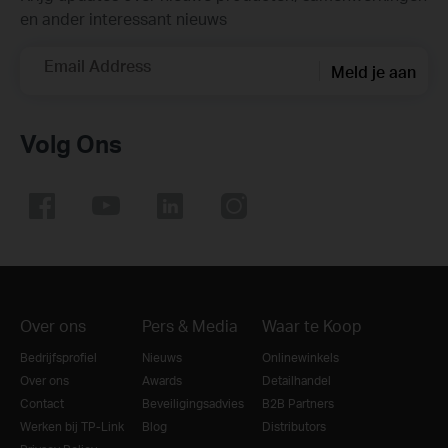
en ander interessant nieuws
Email Address
Meld je aan
Volg Ons
Over ons
Pers & Media
Waar te Koop
Bedrijfsprofiel
Nieuws
Onlinewinkels
Over ons
Awards
Detailhandel
Contact
Beveiligingsadvies
B2B Partners
Werken bij TP-Link
Blog
Distributors