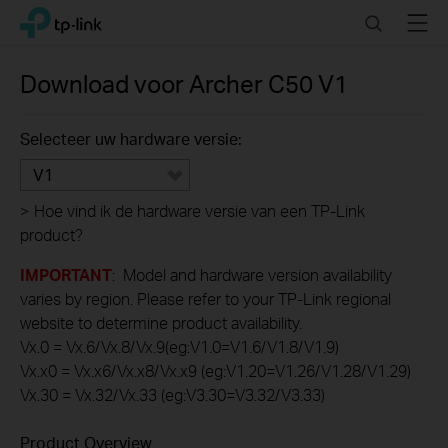
Click
Search
Menu
TP-Link, Reliably Smart
to
skip
the
Download voor
Archer C50
V1
navigation
bar
Selecteer uw hardware versie:
V1
>
Hoe vind ik de hardware versie van een TP-Link
product?
IMPORTANT
: Model and hardware version availability
varies by region. Please refer to your TP-Link regional
website to determine product availability.
Vx.0 = Vx.6/Vx.8/Vx.9(eg:V1.0=V1.6/V1.8/V1.9)
Vx.x0 = Vx.x6/Vx.x8/Vx.x9 (eg:V1.20=V1.26/V1.28/V1.29)
Vx.30 = Vx.32/Vx.33 (eg:V3.30=V3.32/V3.33)
Product Overview