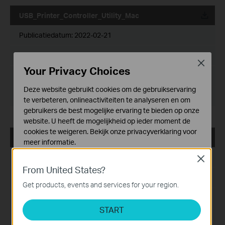
USB_Printer_Controller_Utility_Mac
Publicatiedatum:
2022-02-21
Taal:
Engels
Close
Your Privacy Choices
Bestandsgrootte:
1.75 MB
Deze website gebruikt cookies om de gebruikservaring
Besturingssysteem: Mac OS 10.15/11.x/12.x
te verbeteren, onlineactiviteiten te analyseren en om
gebruikers de best mogelijke ervaring te bieden op onze
website. U heeft de mogelijkheid op ieder moment de
cookies te weigeren. Bekijk onze
privacyverklaring
voor
USB_Printer_Controller_Utility_Mac
meer informatie.
Publicatiedatum:
2018-10-29
Close
Standaard Cookies
From United States?
Deze cookies zijn noodzakelijk voor de werking van de
Taal:
Engels
website en kunnen niet worden uitgeschakeld.
Get products, events and services for your region.
Bestandsgrootte:
2.53 MB
Analyse en Marketing Cookies
START
Cookies voor analyse geven ons de mogelijkheid uw
Besturingssysteem: Mac OS 10.9-10.14
activiteiten op onze website te volgen en zo de