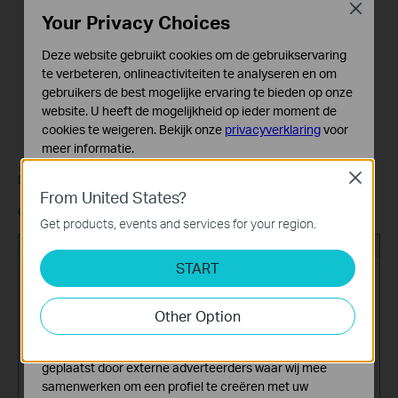
Close
Your Privacy Choices
Deze website gebruikt cookies om de gebruikservaring
te verbeteren, onlineactiviteiten te analyseren en om
gebruikers de best mogelijke ervaring te bieden op onze
website. U heeft de mogelijkheid op ieder moment de
cookies te weigeren. Bekijk onze
privacyverklaring
voor
meer informatie.
Close
Standaard Cookies
Step 9
From United States?
Deze cookies zijn noodzakelijk voor de werking van de
Click
Add Hostname
, located under Zone Level Services.
website en kunnen niet worden uitgeschakeld.
Get products, events and services for your region.
Analyse en Marketing Cookies
START
Cookies voor analyse geven ons de mogelijkheid uw
activiteiten op onze website te volgen en zo de
functionaliteit van de website aan te passen en te
Other Option
verbeteren.
Marketing cookies kunnen op onze website worden
geplaatst door externe adverteerders waar wij mee
samenwerken om een profiel te creëren met uw