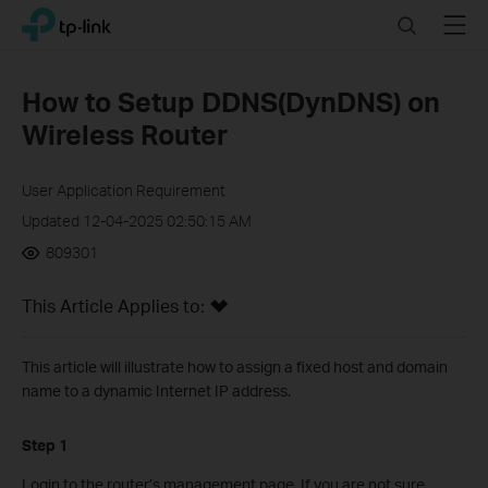
Click
Search
Menu
TP-Link, Reliably Smart
to
skip
the
How to Setup DDNS(DynDNS) on
navigation
Wireless Router
bar
User Application Requirement
Updated 12-04-2025 02:50:15 AM
809301
This Article Applies to:
This article will illustrate how to assign a fixed host and domain
name to a dynamic Internet IP address.
Step 1
Login to the router’s management page. If you are not sure