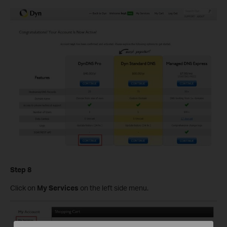
Step 8
Click on
My Services
on the left side menu.