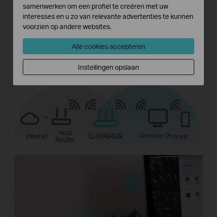
samenwerken om een profiel te creëren met uw
interesses en u zo van relevante advertenties te kunnen
voorzien op andere websites.
3. Range extender-modus
Alle cookies accepteren
Versterk het bestaande draadloze bereik
Instellingen opslaan
in je kamer.