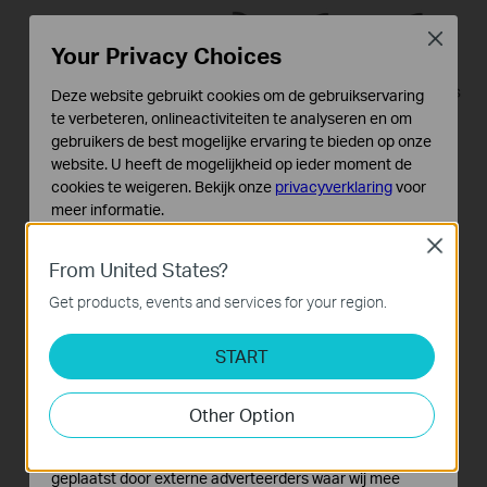
Close
Your Privacy Choices
Deze website gebruikt cookies om de gebruikservaring
te verbeteren, onlineactiviteiten te analyseren en om
gebruikers de best mogelijke ervaring te bieden op onze
website. U heeft de mogelijkheid op ieder moment de
cookies te weigeren. Bekijk onze
privacyverklaring
voor
meer informatie.
Close
Standaard Cookies
From United States?
Deze cookies zijn noodzakelijk voor de werking van de
website en kunnen niet worden uitgeschakeld.
Get products, events and services for your region.
Analyse en Marketing Cookies
START
Cookies voor analyse geven ons de mogelijkheid uw
activiteiten op onze website te volgen en zo de
functionaliteit van de website aan te passen en te
Other Option
verbeteren.
Marketing cookies kunnen op onze website worden
geplaatst door externe adverteerders waar wij mee