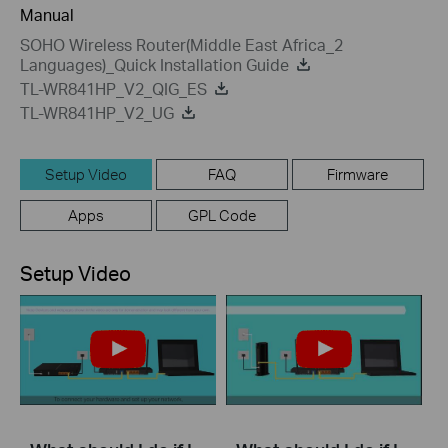
Manual
SOHO Wireless Router(Middle East Africa_2
Languages)_Quick Installation Guide
TL-WR841HP_V2_QIG_ES
TL-WR841HP_V2_UG
Setup Video
FAQ
Firmware
Apps
GPL Code
Setup Video