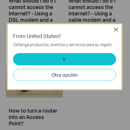
What should I do if I
What should I do if I
cannot access the
cannot access the
internet? - Using a
internet? - Using a
DSL modem and a
cable modem and a
TP-Link router
TP-Link router
Close
From United States?
If you can’t access the internet using a DSL modem and TP-Link router, this video can help you solve the problem.
If you can’t access the internet using a cable modem and TP-Link router, follow this video step by step to solve your problem.
Obtenga productos, eventos y servicios para su región.
More
More
Ir
Otra opción
How to turn a router
into an Access
Point?