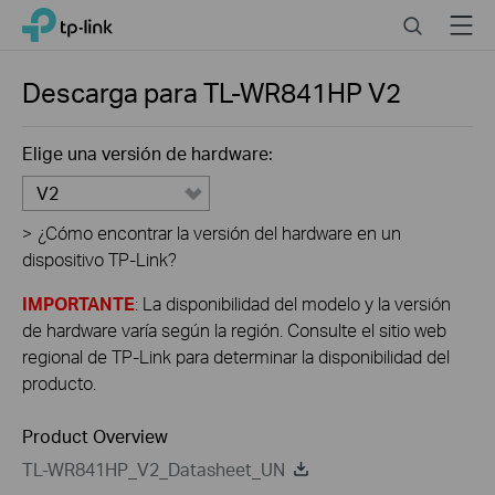
Click
Search
Menu
TP-Link, Reliably Smart
to
skip
the
Descarga para
TL-WR841HP
V2
navigation
bar
Elige una versión de hardware:
V2
>
¿Cómo encontrar la versión del hardware en un
dispositivo TP-Link?
IMPORTANTE
: La disponibilidad del modelo y la versión
de hardware varía según la región. Consulte el sitio web
regional de TP-Link para determinar la disponibilidad del
producto.
Product Overview
TL-WR841HP_V2_Datasheet_UN