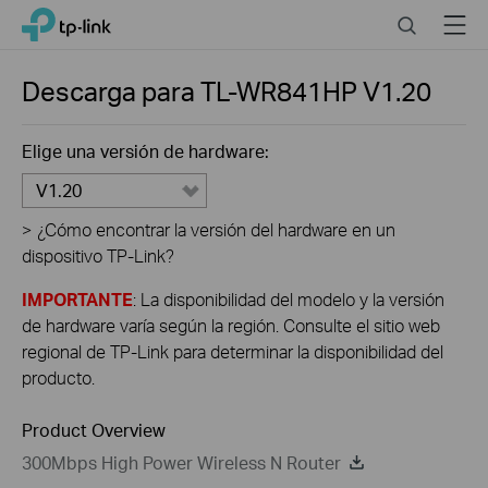
Click
Search
Menu
TP-Link, Reliably Smart
to
skip
the
Descarga para
TL-WR841HP
V1.20
navigation
bar
Elige una versión de hardware:
V1.20
>
¿Cómo encontrar la versión del hardware en un
dispositivo TP-Link?
IMPORTANTE
: La disponibilidad del modelo y la versión
de hardware varía según la región. Consulte el sitio web
regional de TP-Link para determinar la disponibilidad del
producto.
Product Overview
300Mbps High Power Wireless N Router