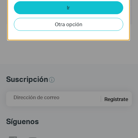
Tamaño del Archivo :
9.86 MB
Ir
Sistema de Operación :
Win2000/XP/2003/Vista/7/8/8.1/10/Mac/Linux
Otra opción
Notes:
For TL-WR841HP V1.20
Suscripción
Dirección de correo
Regístrate
Síguenos