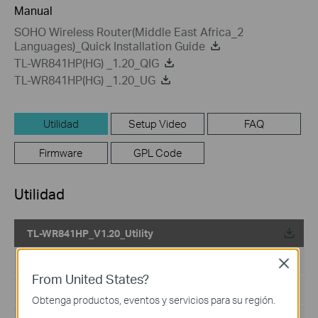
Manual
SOHO Wireless Router(Middle East Africa_2
Languages)_Quick Installation Guide
TL-WR841HP(HG) _1.20_QIG
TL-WR841HP(HG) _1.20_UG
Utilidad
Setup Video
FAQ
Firmware
GPL Code
Utilidad
TL-WR841HP_V1.20_Utility
Fecha de Publicación :
2015-08-24
Close
From United States?
Idioma:
Inglés
Obtenga productos, eventos y servicios para su región.