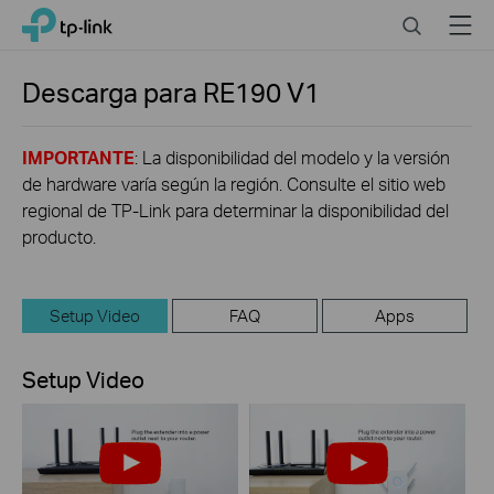
Click
Search
Menu
TP-Link, Reliably Smart
to
skip
the
Descarga para
RE190
V1
navigation
bar
IMPORTANTE
: La disponibilidad del modelo y la versión
de hardware varía según la región. Consulte el sitio web
regional de TP-Link para determinar la disponibilidad del
producto.
Setup Video
FAQ
Apps
Setup Video