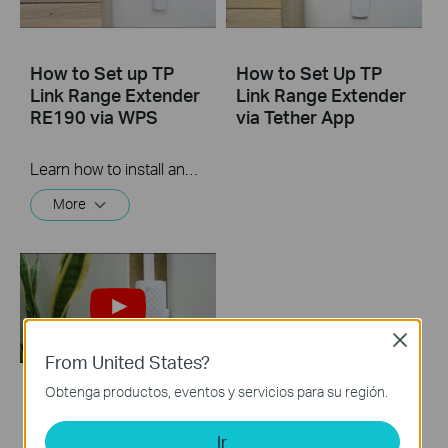
How to Set up TP
How to Set Up TP
Link Range Extender
Link Range Extender
RE190 via WPS
via Tether App
Learn how to install and set up the TP-Link WiFi Range Extender RE190 via the WPS button. For more information on TP-Link WiFi Range Extenders, visit: https://bit.ly/2TDJ5WI
More
Close
From United States?
Obtenga productos, eventos y servicios para su región.
How to Set Up a TP-
Link Range Extender
Ir