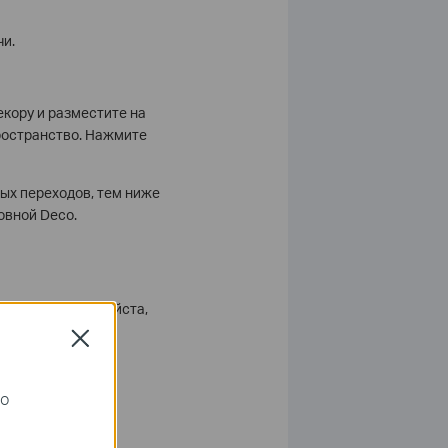
чи.
екору и разместите на
пространство. Нажмите
ных переходов, тем ниже
новной Deco.
инаковой. Пожалуйста,
Close
го