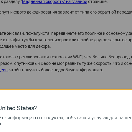
к разделу "
Медленная скорость" на главной
странице.
спутникового декодирования зависит от типа его обратной переда
атной
связи, пожалуйста, передвиньте его поближе к основному д
те в шкафы, тумбы для телевизоров или в любое другое закрытое 
ходящее место для декора.
отокола / регулирования технологии Wi-Fi, чем больше беспровод
бразом, спутниковый Deco не мог развить ту же скорость, что и ос
десь
, чтобы получить более подробную информацию.
 данных по
Ethernet
скорость всех устройств Deco должна быть од
знать больше о Ethernet Backahul.
nited States?
те информацию о продуктах, событиях и услугах для ваше
.
емые вопросы по теме