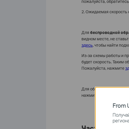
пожалуйста, обратитесь 
2. Ожидаемая скорость 
Для
беспроводной обр
видном месте, не ставь
здесь
, чтобы найти под
Из-за схемы работы и пр
будет скорость. Таким о
Пожалуйста, нажмите
з
Для обратной передачи
нажмите
здесь
, чтобы у
From U
Получай
региона
Часто задава