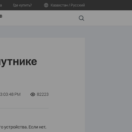
а
Где купить?
Казахстан / Русский
В
Search
путнике
3:03:48 PM
82223
о устройства. Если нет,