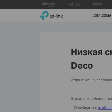
Click
to
TP-Link, Reliably Smart
skip
ДЛЯ ДОМА
the
navigation
bar
Низкая с
Deco
Устранение неисправнос
Эта страница была авт
1. Перейдите по
этой сс