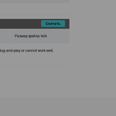
Скачать
Размер файла:
N/A
plug-and-play or cannot work well,