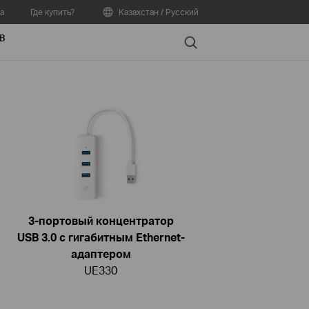
а
Где купить?
Казахстан / Русский
В
Search
3-портовый концентратор
USB 3.0 с гигабитным Ethernet-
адаптером
UE330