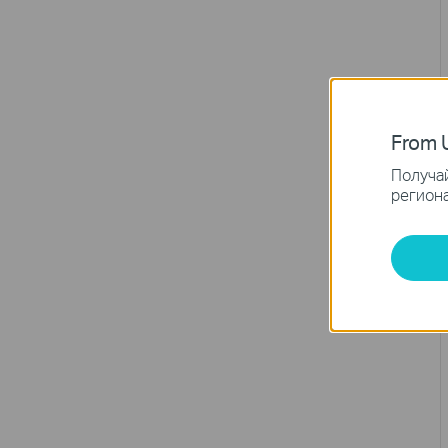
From U
Получай
региона