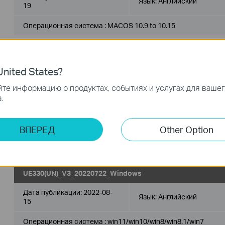
Язык:
Английский
19
Операционная система : MACOS 10.9 to 10.15
nited States?
UE330(UN)_V3_Mac10.8
те информацию о продуктах, событиях и услугах для ваше
Дата публикации:
2022-08-
.
Язык:
Английский
19
Операционная система : Mac OS 10.8
ВПЕРЕД
Other Option
UE330(UN)_V3_20220722_Windows
Дата публикации:
2022-08-
Язык:
Английский
15
Операционная система : win11/win10/win8/win8.1/win7