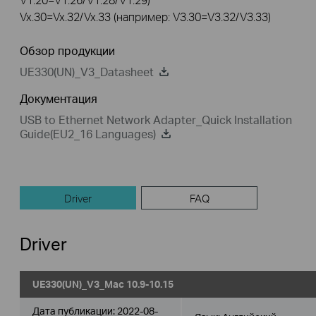
Vx.30=Vx.32/Vx.33 (например: V3.30=V3.32/V3.33)
Обзор продукции
UE330(UN)_V3_Datasheet
Документация
USB to Ethernet Network Adapter_Quick Installation
Guide(EU2_16 Languages)
Driver
FAQ
Driver
UE330(UN)_V3_Mac 10.9-10.15
Дата публикации:
2022-08-