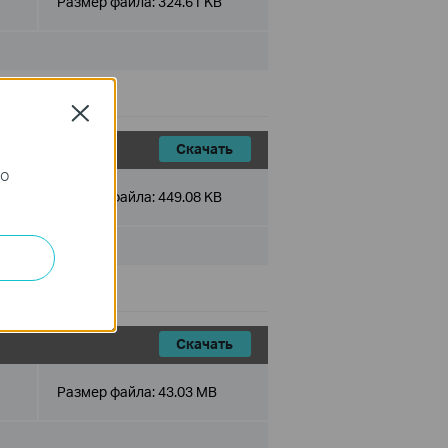
Размер файла:
324.61 KB
Close
Скачать
го
Размер файла:
449.08 KB
Скачать
Размер файла:
43.03 MB