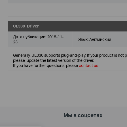
UE330_Driver
Дата публикации:
2018-11-
Язык:
Английский
23
Generally, UE330 supports plug-and-play. If your product is not 
please update the latest version of the driver.
If you have further questions, please
contact us
Мы в соцсетях