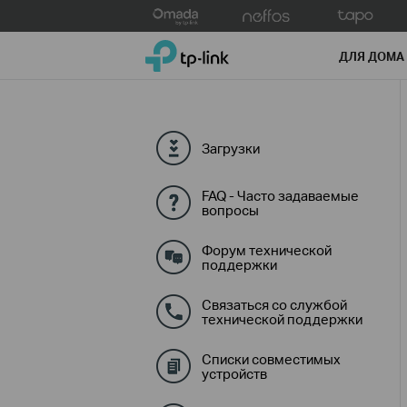
Click
to
TP-Link, Reliably Smart
skip
ДЛЯ ДОМА
the
navigation
bar
Загрузки
FAQ - Часто задаваемые
вопросы
Форум технической
поддержки
Связаться со службой
технической поддержки
Списки совместимых
устройств