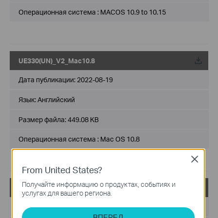
Операционная система : MACOS 10.9 to 10.15
UE330(UN)_V2_Mac10.8
Дата публикации:
2022-08-19
Язык:
Английский
Размер файла:
449.08 KB
Операционная система : Mac OS 10.8
Close
From United States?
Получайте информацию о продуктах, событиях и
UE330(UN)_V2_20220722_Windows
услугах для вашего региона.
Дата публикации:
2022-08-15
ВПЕРЕД