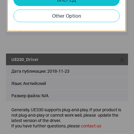
Язык:
Английский
Other Option
Размер файла:
43.03 MB
Операционная система : win11/win10/win8/win8.1/win7
UE330_Driver
Дата публикации:
2018-11-23
Язык:
Английский
Размер файла:
N/A
Generally, UE330 supports plug-and-play. If your product is
not plug-and-play or cannot work well, please update the
latest version of the driver.
If you have further questions, please
contact us