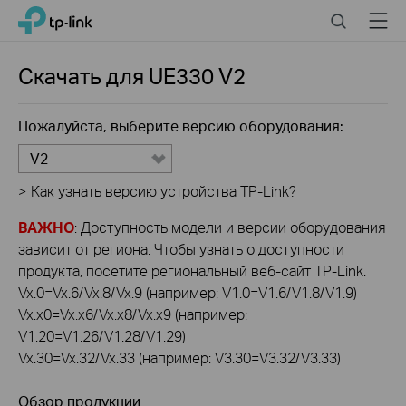
Click
Search
Menu
TP-Link, Reliably Smart
to
skip
the
Скачать для
UE330
V2
navigation
bar
Пожалуйста, выберите версию оборудования:
V2
>
Как узнать версию устройства TP-Link?
ВАЖНО
: Доступность модели и версии оборудования
зависит от региона. Чтобы узнать о доступности
продукта, посетите региональный веб-сайт TP-Link.
Vx.0=Vx.6/Vx.8/Vx.9 (например: V1.0=V1.6/V1.8/V1.9)
Vx.x0=Vx.x6/Vx.x8/Vx.x9 (например:
V1.20=V1.26/V1.28/V1.29)
Vx.30=Vx.32/Vx.33 (например: V3.30=V3.32/V3.33)
Обзор продукции