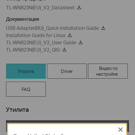
TL-WN823N(EU)_V2_Datasheet
Документация
USB Adapter(RU)_Quick Installation Guide
Installation Guide for Linux
TL-WN823N(EU)_V2_User Guide
TL-WN823N(EU)_V2_QIG
Видео по
Утилита
Driver
настройке
FAQ
Утилита
TL-WN823N(EU)_V2_Utility_Windows
Close