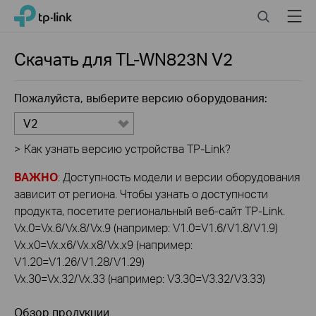
Click
Search
Menu
TP-Link, Reliably Smart
to
skip
the
Скачать для
TL-WN823N
V2
navigation
bar
Пожалуйста, выберите версию оборудования:
V2
>
Как узнать версию устройства TP-Link?
ВАЖНО
: Доступность модели и версии оборудования
зависит от региона. Чтобы узнать о доступности
продукта, посетите региональный веб-сайт TP-Link.
Vx.0=Vx.6/Vx.8/Vx.9 (например: V1.0=V1.6/V1.8/V1.9)
Vx.x0=Vx.x6/Vx.x8/Vx.x9 (например:
V1.20=V1.26/V1.28/V1.29)
Vx.30=Vx.32/Vx.33 (например: V3.30=V3.32/V3.33)
Обзор продукции