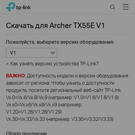
Click
Search
Menu
TP-Link, Reliably Smart
to
skip
the
Скачать для
Archer TX55E
V1
navigation
bar
Пожалуйста, выберите версию оборудования:
V1
>
Как узнать версию устройства TP-Link?
ВАЖНО
: Доступность модели и версии оборудования
зависит от региона. Чтобы узнать о доступности
продукта, посетите региональный веб-сайт TP-Link.
Vx.0=Vx.6/Vx.8/Vx.9 (например: V1.0=V1.6/V1.8/V1.9)
Vx.x0=Vx.x6/Vx.x8/Vx.x9 (например:
V1.20=V1.26/V1.28/V1.29)
Vx.30=Vx.32/Vx.33 (например: V3.30=V3.32/V3.33)
Обзор продукции