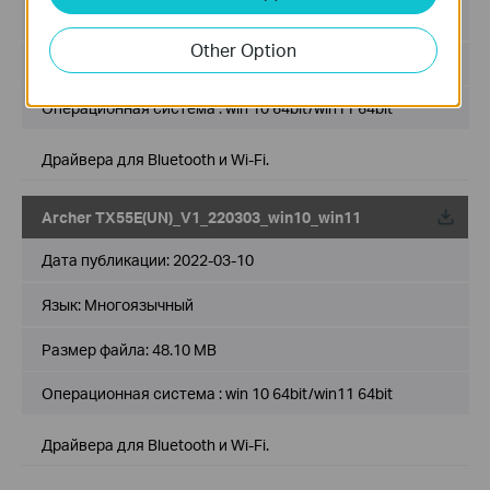
Язык:
Многоязычный
Other Option
Размер файла:
52.99 MB
Операционная система : win 10 64bit/win11 64bit
Драйвера для Bluetooth и Wi-Fi.
Archer TX55E(UN)_V1_220303_win10_win11
Дата публикации:
2022-03-10
Язык:
Многоязычный
Размер файла:
48.10 MB
Операционная система : win 10 64bit/win11 64bit
Драйвера для Bluetooth и Wi-Fi.