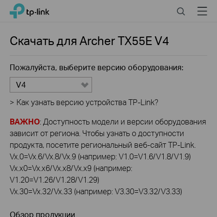
Click
Search
Menu
TP-Link, Reliably Smart
to
skip
the
Скачать для
Archer TX55E
V4
navigation
bar
Пожалуйста, выберите версию оборудования:
V4
>
Как узнать версию устройства TP-Link?
ВАЖНО
: Доступность модели и версии оборудования
зависит от региона. Чтобы узнать о доступности
продукта, посетите региональный веб-сайт TP-Link.
Vx.0=Vx.6/Vx.8/Vx.9 (например: V1.0=V1.6/V1.8/V1.9)
Vx.x0=Vx.x6/Vx.x8/Vx.x9 (например:
V1.20=V1.26/V1.28/V1.29)
Vx.30=Vx.32/Vx.33 (например: V3.30=V3.32/V3.33)
Обзор продукции