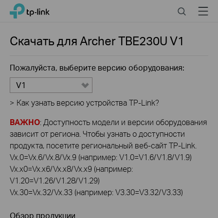
Click
Search
Menu
TP-Link, Reliably Smart
to
skip
the
Скачать для
Archer TBE230U
V1
navigation
bar
Пожалуйста, выберите версию оборудования:
V1
>
Как узнать версию устройства TP-Link?
ВАЖНО
: Доступность модели и версии оборудования
зависит от региона. Чтобы узнать о доступности
продукта, посетите региональный веб-сайт TP-Link.
Vx.0=Vx.6/Vx.8/Vx.9 (например: V1.0=V1.6/V1.8/V1.9)
Vx.x0=Vx.x6/Vx.x8/Vx.x9 (например:
V1.20=V1.26/V1.28/V1.29)
Vx.30=Vx.32/Vx.33 (например: V3.30=V3.32/V3.33)
Обзор продукции