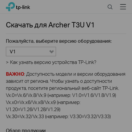
Click
Search
Menu
TP-Link, Reliably Smart
to
skip
the
Скачать для
Archer T3U
V1
navigation
bar
Пожалуйста, выберите версию оборудования:
V1
>
Как узнать версию устройства TP-Link?
ВАЖНО
: Доступность модели и версии оборудования
зависит от региона. Чтобы узнать о доступности
продукта, посетите региональный веб-сайт TP-Link.
Vx.0=Vx.6/Vx.8/Vx.9 (например: V1.0=V1.6/V1.8/V1.9)
Vx.x0=Vx.x6/Vx.x8/Vx.x9 (например:
V1.20=V1.26/V1.28/V1.29)
Vx.30=Vx.32/Vx.33 (например: V3.30=V3.32/V3.33)
Обзор продукции