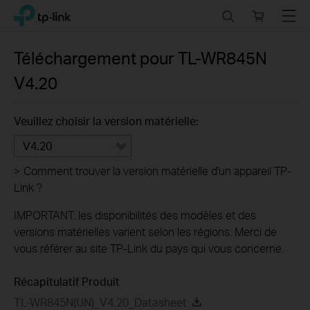
Click
Search
Online
Menu
TP-Link, Reliably Smart
to
store
skip
the
Téléchargement pour
TL-WR845N
navigation
V4.20
bar
Veuillez choisir la version matérielle:
V4.20
>
Comment trouver la version matérielle d'un appareil TP-
Link ?
IMPORTANT: les disponibilités des modèles et des
versions matérielles varient selon les régions. Merci de
vous référer au site TP-Link du pays qui vous concerne.
Récapitulatif Produit
TL-WR845N(UN)_V4.20_Datasheet