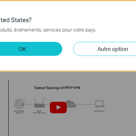
ted States?
oduits, événements, services pour votre pays.
How to Set up Address Reservation
How to 
on TP-Link Routers Windows
Router
OK
Autre option
This video will show you how to set up Address Reservation on TP-Link routers.
Plus
Plus