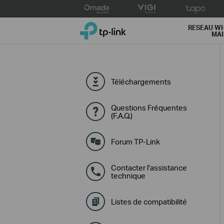
Click
to
TP-Link, Reliably Smart
skip
RESEAU WI
MA
the
navigation
bar
Téléchargements
Questions Fréquentes
(F.A.Q.)
Forum TP-Link
Contacter l'assistance
technique
Listes de compatibilité