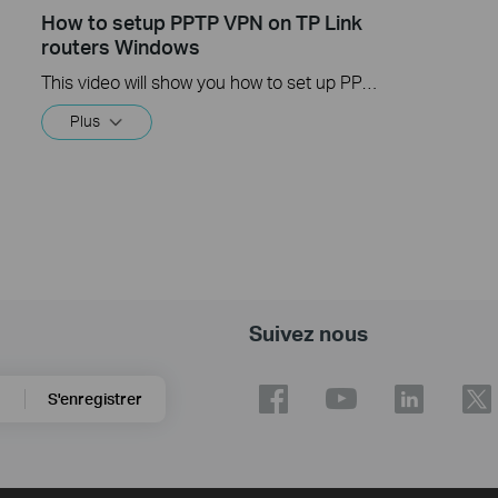
How to setup PPTP VPN on TP Link
routers Windows
This video will show you how to set up PPTP VPN on a TP-Link Wi-Fi router. For more information, visit www.tp-link.com/support
Plus
Suivez nous
S'enregistrer