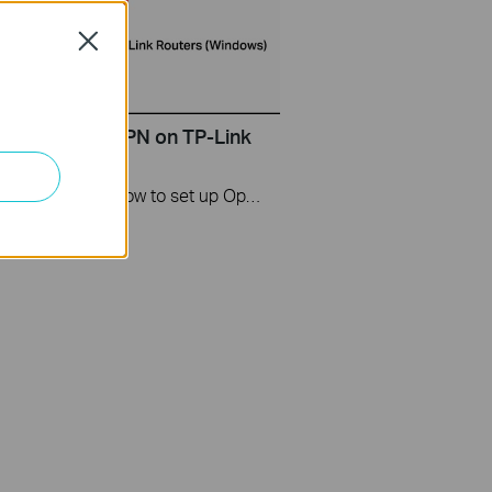
Close
Set up OpenVPN on TP-Link
s Windows
This video will show you how to set up OpenVPN on a TP-Link Wi-Fi router. For more information, visit www.tp-link.com/support.