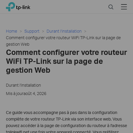
Click
Search
Menu
TP-Link, Reliably Smart
to
skip
the
navigation
Home
Support
Durant l'installation
bar
Comment configurer votre routeur WiFi TP-Link sur la page de
gestion Web
Comment configurer votre routeur
WiFi TP-Link sur la page de
gestion Web
Durant l'installation
Mis à jouraoût 4, 2026
Ce guide vous accompagne pas à pas dans la configuration
complète de votre routeur TP-Link via son interface web. Vous
pouvez accéder à la page de configuration du routeur à l'adresse
tplinkwifi.net une fois votre appareil connecté. Vous préférez