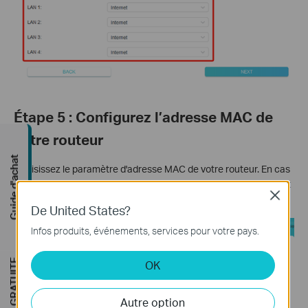
Étape 5 : Configurez l’adresse MAC de
votre routeur
Guide d'achat
Choisissez le paramètre d'adresse MAC de votre routeur. En cas
de doute, sélectionnez «
Utiliser l'adresse MAC par défaut »
et
Close
cliquez sur
« Suivant »
.
De United States?
Infos produits, événements, services pour votre pays.
OK
Autre option