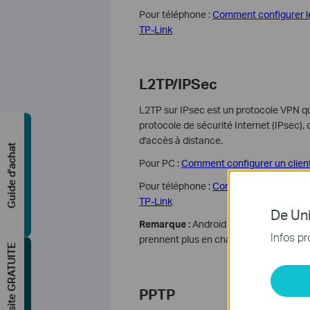
Pour téléphone :
Comment configurer le
TP-Link
L2TP/IPSec
L2TP sur IPsec est un protocole VPN qu
protocole de sécurité Internet (IPsec),
d'accès à distance.
Guide d'achat
Pour PC :
Comment configurer un clien
Pour téléphone :
Comment configurer un
TP-Link
De Uni
Remarque :
Android 12 et les versions
Infos pr
prennent plus en charge le protocole L
Étude de site GRATUITE
PPTP