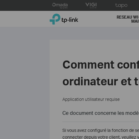
Click
to
TP-Link, Reliably Smart
skip
RESEAU WI
MA
the
navigation
bar
Comment confi
ordinateur et 
Application utilisateur requise
Ce document concerne les modèle
Si vous avez configuré la fonction de s
connecter depuis votre client, veuillez 