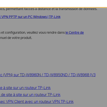
) est un protocole VPN utilisé pour établir des connexions point
ics, permettant l'accès à distance et la transmission de données.
t VPN PPTP sur un PC Windows | TP-Link
 et configuration, veuillez vous rendre dans
le Centre de
nuel de votre produit.
Sec (VPN) sur TD-W8960N / TD-W8950ND / TD-W8968 (V3
e à site sur un routeur TP-Link
 site à site sur un routeur TP-Link
c VPN Client avec un routeur VPN TP-Link