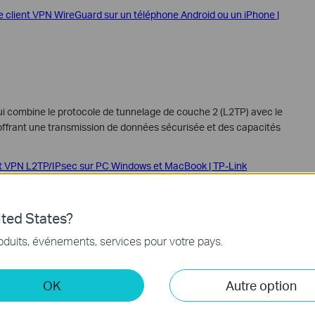
 client VPN WireGuard sur un téléphone Android ou un iPhone |
i combine le protocole de tunnelage de couche 2 (L2TP) avec le
 offrant une transmission de données sécurisée et des capacités
t VPN L2TP/IPsec sur PC Windows et MacBook | TP-Link
 client VPN L2TP/IPSec sur un téléphone Android et un iPhone |
ted States?
 supérieures ont supprimé certains protocoles du VPN et ne
oduits, événements, services pour votre pays.
2TP.
OK
Autre option