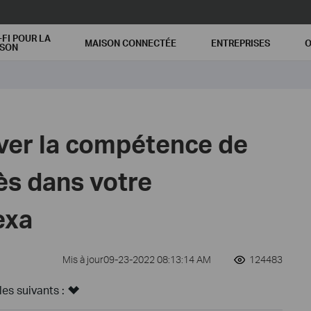
-FI POUR LA
MAISON CONNECTÉE
ENTREPRISES
O
ISON
er la compétence de
ès dans votre
exa
Mis à jour09-23-2022 08:13:14 AM
124483
s suivants :