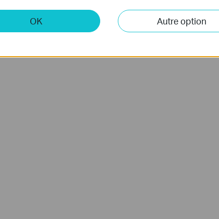
 à cette page, Alexa peut avoir besoin d'un certain temps pour
OK
Autre option