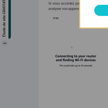
Étude de site GRATUITE
Si vous accédez pour la première fois
analyser vos appareils.
-