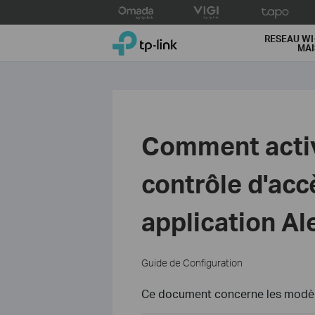
Click
to
TP-Link, Reliably Smart
skip
RESEAU WI
MA
the
navigation
bar
Comment activ
contrôle d'acc
application Al
Guide de Configuration
Ce document concerne les modèle