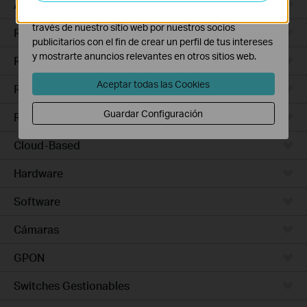
Access Pro
Las cookies de marketing pueden ser instaladas a
través de nuestro sitio web por nuestros socios
Routers Ethernet
publicitarios con el fin de crear un perfil de tus intereses
y mostrarte anuncios relevantes en otros sitios web.
Routers Wi-Fi
Aceptar todas las Cookies
Routers 5G/4G
Guardar Configuración
Routers Integrados
Cloud-Based
Hardware
Software
Cámaras
GPON
Switches Gestionables