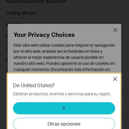
Accesorios Robot Aspirador
Ceiling Mount
Wall Plate
Close
Your Privacy Choices
Desktop
Este sitio web utiliza cookies para mejorar la navegación
Outdoor
por el sitio web, analizar las actividades en línea y
ofrecer la mejor experiencia de usuario posible en
Bridges
nuestro sitio web. Puedes oponerte al uso de cookies en
cualquier momento. Encontrarás más información en
GPON
nuestra
política de privacidad
.
Close
Access Plus
De United States?
Cookies Básicas
Estas cookies son necesarias para el funcionamiento
Obtener productos, eventos y servicios para su región.
Aggregation
del sitio web y no pueden desactivarse en tu sistema.
Access Max
Ir
Cookies de Análisis y de Marketing
Las cookies de análisis nos permiten analizar tus
Access
actividades en nuestro sitio web con el fin de mejorar y
Otras opciones
adaptar la funcionalidad del mismo.