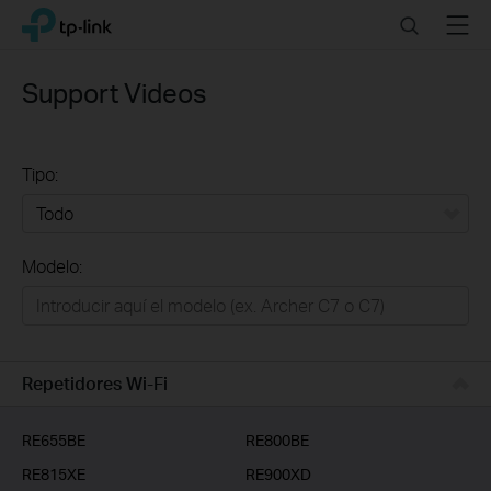
Click
Search
Menu
TP-Link, Reliably Smart
to
skip
the
Support Videos
navigation
bar
Tipo:
Todo
Modelo:
Redes
Hogar Inteligente
Empresas
Repetidores Wi-Fi
Telcos & ISP
RE655BE
RE800BE
RE815XE
RE900XD