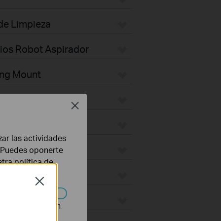
 de Limpieza
rios Robot Aspirador
ing Mount
Plate
Close
ktop
zar las actividades
door
b. Puedes oponerte
stra
política de
ges
Close
ON
n desactivarse en