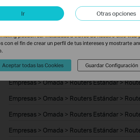
Empresas > Omada > Switches > Access Plus
is y de Marketing
Ir
Otras opciones
Empresas > Omada > Switches > Aggregation
lisis nos permiten analizar tus actividades en nuestro sitio w
la funcionalidad del mismo.
Empresas > Omada > Switches > Access Max
rketing pueden ser instaladas a través de nuestro sitio web 
os con el fin de crear un perfil de tus intereses y mostrarte a
Empresas > Omada > Switches > Access
b.
Aceptar todas las Cookies
Guardar Configuración
Empresas > Omada > Switches > Access Pro
Empresas > Omada > Routers Estándar > Route
Empresas > Omada > Routers Estándar > Route
Empresas > Omada > Routers Estándar > Rout
Empresas > Omada > Routers Estándar > Route