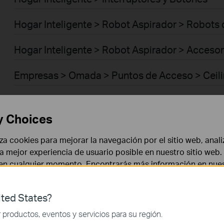
Hogar Inteligente > Robot Aspirador > Robots
Hogar Inteligente > Robot Aspirador > Acceso
Empresas > Omada > Puntos de Acceso > Ceil
Empresas > Omada > Puntos de Acceso > Wall 
y Choices
Empresas > Omada > Puntos de Acceso > Des
liza cookies para mejorar la navegación por el sitio web, anali
Empresas > Omada > Puntos de Acceso > Out
 la mejor experiencia de usuario posible en nuestro sitio we
 en cualquier momento. Encontrarás más información en nue
Empresas > Omada > Puntos de Acceso > Brid
ted States?
Empresas > Omada > Puntos de Acceso > GP
 necesarias para el funcionamiento del sitio web y no puede
productos, eventos y servicios para su región.