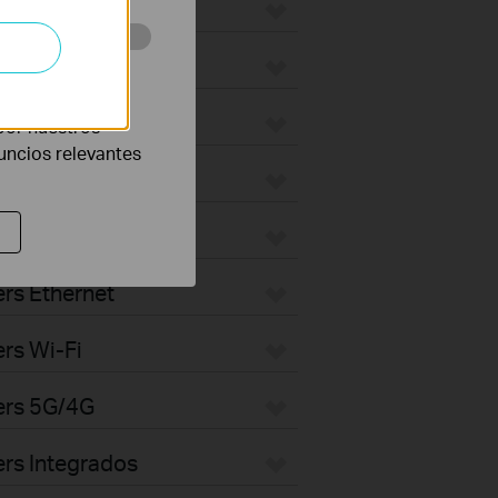
eb con el fin de
por nuestros
nuncios relevantes
rs Ethernet
rs Wi-Fi
ers 5G/4G
rs Integrados