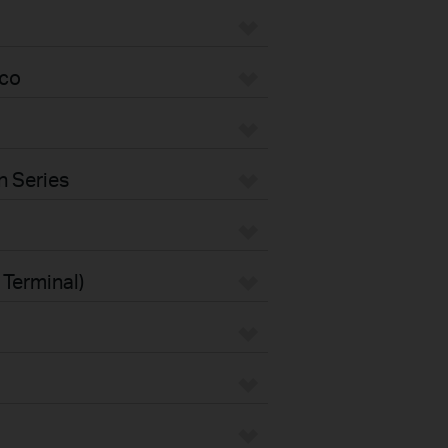
eco
n Series
 Terminal)