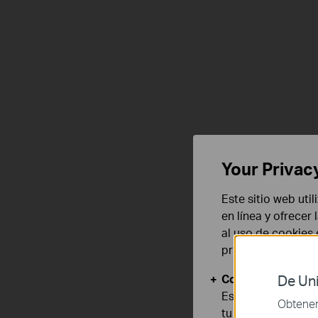
Your Privac
Este sitio web uti
en línea y ofrecer
al uso de cookies
privacidad
.
Cookies Básicas
De Uni
Estas cookies son
Obtener 
tu sistema.