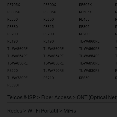
RE705X
RE600X
RE605X
RE605X
RE605X
RE505X
RE550
RE650
RE455
RE330
RE315
RE305
RE200
RE200
RE200
RE190
RE190
TL-WA860RE
TL-WA860RE
TL-WA860RE
TL-WA860RE
TL-WA854RE
TL-WA854RE
TL-WA854RE
TL-WA850RE
TL-WA850RE
TL-WA850RE
RE220
TL-WA750RE
TL-WA830RE
TL-WA730RE
RE210
RE650
RE590T
Telcos & ISP > Fiber Access > ONT (Optical Ne
Redes > Wi-Fi Portátil > MiFis