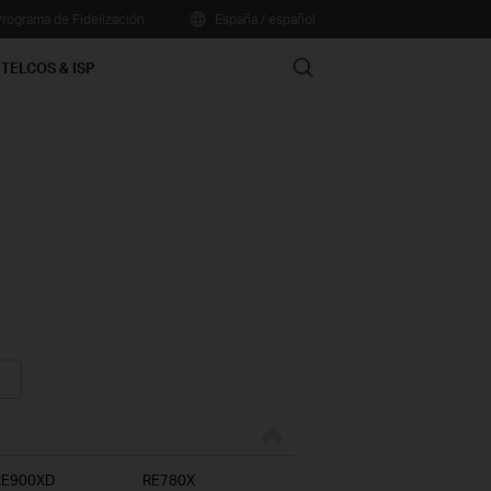
rograma de Fidelización
España / español
Search
TELCOS & ISP
RE900XD
RE780X