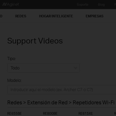
Soporte
Blog
P
PO
REDES
HOGAR INTELIGENTE
EMPRESAS
Support Videos
Tipo:
Todo
Modelo:
Redes
Hogar Inteligente
Redes > Extensión de Red > Repetidores Wi-Fi
Empresas
RE655BE
RE800BE
RE815XE
Telcos & ISP