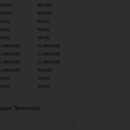
RE600X
RE700X
RE505X
RE500X
RE450
RE365
RE305
RE300
RE200
RE200
TL-WA860RE
TL-WA860RE
TL-WA855RE
TL-WA854RE
TL-WA850RE
TL-WA850RE
TL-WA850RE
RE580D
RE350
RE360
RE355
RE500
twork Terminals)