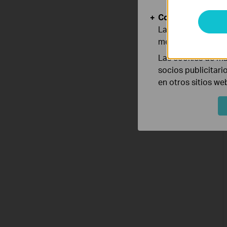
Cookies de Anális
Las cookies de aná
mejorar y adaptar 
Las cookies de ma
socios publicitari
en otros sitios we