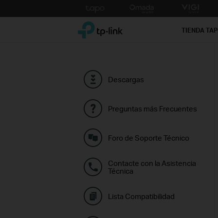
Click
to
TP-Link, Reliably Smart
skip
TIENDA TA
the
navigation
bar
Descargas
Preguntas más Frecuentes
Foro de Soporte Técnico
Contacte con la Asistencia
Técnica
Lista Compatibilidad