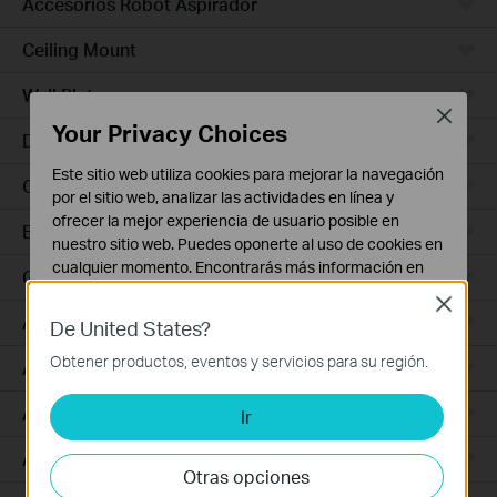
Accesorios Robot Aspirador
Ceiling Mount
Wall Plate
Close
Your Privacy Choices
Desktop
Este sitio web utiliza cookies para mejorar la navegación
Outdoor
por el sitio web, analizar las actividades en línea y
ofrecer la mejor experiencia de usuario posible en
Bridges
nuestro sitio web. Puedes oponerte al uso de cookies en
cualquier momento. Encontrarás más información en
GPON
nuestra
política de privacidad
.
Close
Access Plus
De United States?
Cookies Básicas
Estas cookies son necesarias para el funcionamiento
Obtener productos, eventos y servicios para su región.
Aggregation
del sitio web y no pueden desactivarse en tu sistema.
Access Max
Ir
Cookies de Análisis y de Marketing
Las cookies de análisis nos permiten analizar tus
Access
actividades en nuestro sitio web con el fin de mejorar y
Otras opciones
adaptar la funcionalidad del mismo.