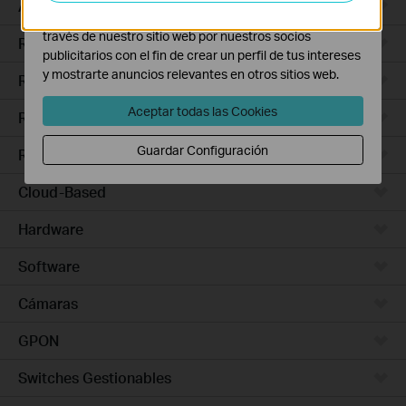
Access Pro
Las cookies de marketing pueden ser instaladas a
través de nuestro sitio web por nuestros socios
Routers Ethernet
publicitarios con el fin de crear un perfil de tus intereses
y mostrarte anuncios relevantes en otros sitios web.
Routers Wi-Fi
Aceptar todas las Cookies
Routers 5G/4G
Guardar Configuración
Routers Integrados
Cloud-Based
Hardware
Software
Cámaras
GPON
Switches Gestionables