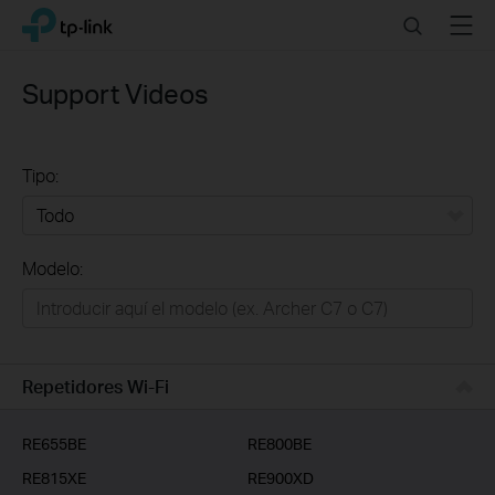
Click
Search
Menu
TP-Link, Reliably Smart
to
skip
the
Support Videos
navigation
bar
Tipo:
Todo
Modelo:
Redes
Hogar Inteligente
Empresas
Repetidores Wi-Fi
Telcos & ISP
RE655BE
RE800BE
RE815XE
RE900XD