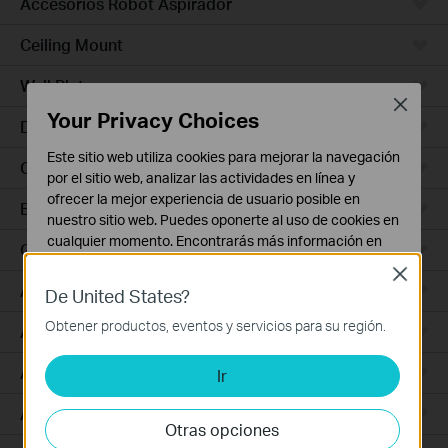
Accesorios Robot Aspirador
Ceiling Mount
Wall Plate
Close
Your Privacy Choices
Desktop
Este sitio web utiliza cookies para mejorar la navegación
Outdoor
por el sitio web, analizar las actividades en línea y
ofrecer la mejor experiencia de usuario posible en
Bridges
nuestro sitio web. Puedes oponerte al uso de cookies en
cualquier momento. Encontrarás más información en
GPON
nuestra
política de privacidad
.
Close
Access Plus
De United States?
Cookies Básicas
Estas cookies son necesarias para el funcionamiento
Obtener productos, eventos y servicios para su región.
Aggregation
del sitio web y no pueden desactivarse en tu sistema.
Access Max
Ir
Cookies de Análisis y de Marketing
Las cookies de análisis nos permiten analizar tus
Access
actividades en nuestro sitio web con el fin de mejorar y
Otras opciones
adaptar la funcionalidad del mismo.