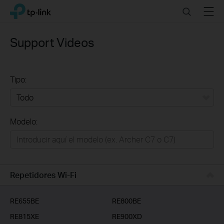
Click
Search
Menu
TP-Link, Reliably Smart
to
skip
the
Support Videos
navigation
bar
Tipo:
Todo
Modelo:
Redes
Hogar Inteligente
Empresas
Repetidores Wi-Fi
Telcos & ISP
RE655BE
RE800BE
RE815XE
RE900XD