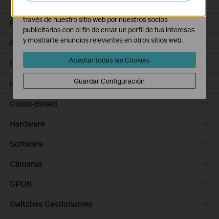
Access Pro
Las cookies de marketing pueden ser instaladas a
través de nuestro sitio web por nuestros socios
Routers Ethernet
publicitarios con el fin de crear un perfil de tus intereses
y mostrarte anuncios relevantes en otros sitios web.
Routers Wi-Fi
Aceptar todas las Cookies
Routers 5G/4G
Guardar Configuración
Routers Integrados
Cloud-Based
Hardware
Software
Cámaras
GPON
Switches Gestionables