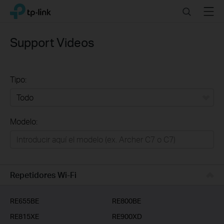
Click
Search
Menu
TP-Link, Reliably Smart
to
skip
the
Support Videos
navigation
bar
Tipo:
Todo
Modelo:
Redes
Hogar Inteligente
Empresas
Repetidores Wi-Fi
Telcos & ISP
RE655BE
RE800BE
RE815XE
RE900XD