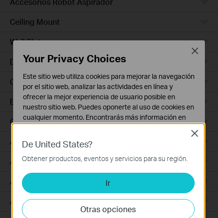
Accesorios Robot Aspirador
Ceiling Mount
Wall Plate
Close
Your Privacy Choices
Desktop
Este sitio web utiliza cookies para mejorar la navegación
Outdoor
por el sitio web, analizar las actividades en línea y
ofrecer la mejor experiencia de usuario posible en
Bridges
nuestro sitio web. Puedes oponerte al uso de cookies en
cualquier momento. Encontrarás más información en
GPON
nuestra
política de privacidad
.
Close
Access Plus
De United States?
Cookies Básicas
Estas cookies son necesarias para el funcionamiento
Obtener productos, eventos y servicios para su región.
Aggregation
del sitio web y no pueden desactivarse en tu sistema.
Access Max
Ir
Cookies de Análisis y de Marketing
Las cookies de análisis nos permiten analizar tus
Access
actividades en nuestro sitio web con el fin de mejorar y
Otras opciones
adaptar la funcionalidad del mismo.