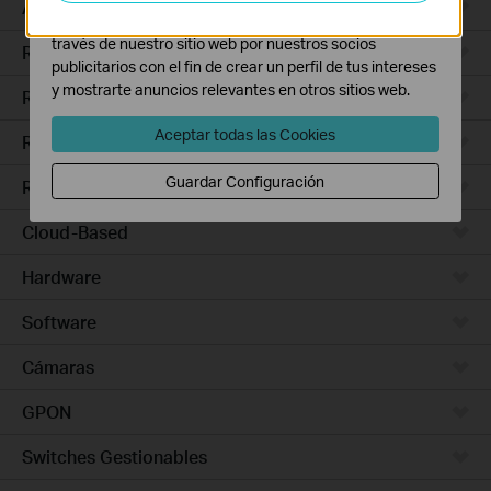
Access Pro
Las cookies de marketing pueden ser instaladas a
través de nuestro sitio web por nuestros socios
Routers Ethernet
publicitarios con el fin de crear un perfil de tus intereses
y mostrarte anuncios relevantes en otros sitios web.
Routers Wi-Fi
Aceptar todas las Cookies
Routers 5G/4G
Guardar Configuración
Routers Integrados
Cloud-Based
Hardware
Software
Cámaras
GPON
Switches Gestionables