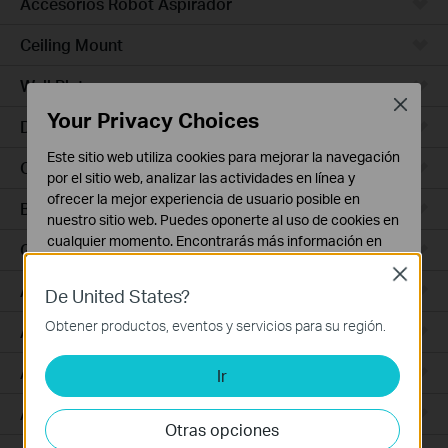
Accesorios Robot Aspirador
Ceiling Mount
Wall Plate
Close
Your Privacy Choices
Desktop
Este sitio web utiliza cookies para mejorar la navegación
Outdoor
por el sitio web, analizar las actividades en línea y
ofrecer la mejor experiencia de usuario posible en
Bridges
nuestro sitio web. Puedes oponerte al uso de cookies en
cualquier momento. Encontrarás más información en
GPON
nuestra
política de privacidad
.
Close
Access Plus
De United States?
Cookies Básicas
Estas cookies son necesarias para el funcionamiento
Obtener productos, eventos y servicios para su región.
Aggregation
del sitio web y no pueden desactivarse en tu sistema.
Access Max
Ir
Cookies de Análisis y de Marketing
Las cookies de análisis nos permiten analizar tus
Access
actividades en nuestro sitio web con el fin de mejorar y
Otras opciones
adaptar la funcionalidad del mismo.