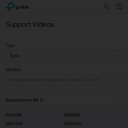
Click
Search
Menu
TP-Link, Reliably Smart
to
skip
the
Support Videos
navigation
bar
Tipo:
Todo
Modelo:
Redes
Hogar Inteligente
Empresas
Repetidores Wi-Fi
Telcos & ISP
RE655BE
RE800BE
RE815XE
RE900XD