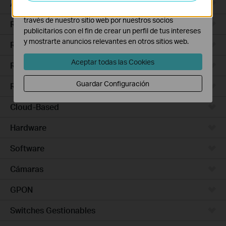
Access Pro
Las cookies de marketing pueden ser instaladas a
través de nuestro sitio web por nuestros socios
Routers Ethernet
publicitarios con el fin de crear un perfil de tus intereses
y mostrarte anuncios relevantes en otros sitios web.
Routers Wi-Fi
Aceptar todas las Cookies
Routers 5G/4G
Guardar Configuración
Routers Integrados
Cloud-Based
Hardware
Software
Cámaras
GPON
Switches Gestionables