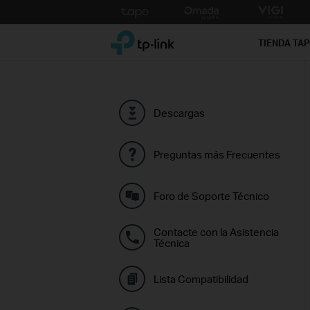
Click
to
TP-Link, Reliably Smart
skip
TIENDA TA
the
navigation
bar
Descargas
Preguntas más Frecuentes
Foro de Soporte Técnico
Contacte con la Asistencia
Técnica
Lista Compatibilidad