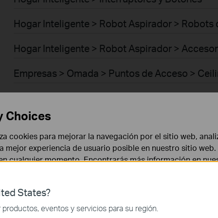
Hogar Inteligente > Robot Aspirador > Robots
Hogar Inteligente > Robot Aspirador > Acceso
Empresas > Omada > Puntos de Acceso > Ceil
Empresas > Omada > Puntos de Acceso > Wall 
y Choices
Empresas > Omada > Puntos de Acceso > Des
liza cookies para mejorar la navegación por el sitio web, anali
Empresas > Omada > Puntos de Acceso > Out
 la mejor experiencia de usuario posible en nuestro sitio we
 en cualquier momento. Encontrarás más información en nue
Empresas > Omada > Puntos de Acceso > Brid
ted States?
Empresas > Omada > Puntos de Acceso > GP
 necesarias para el funcionamiento del sitio web y no puede
productos, eventos y servicios para su región.