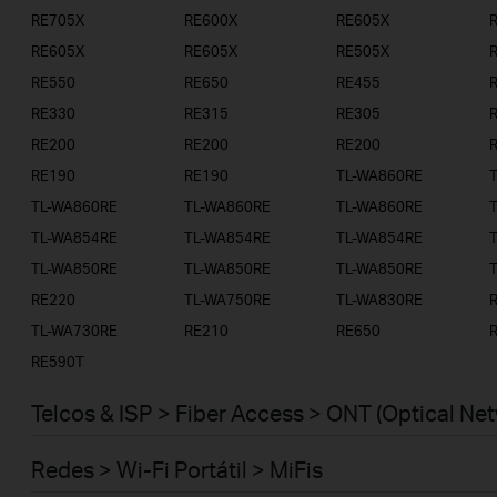
RE705X
RE600X
RE605X
RE605X
RE605X
RE505X
RE550
RE650
RE455
RE330
RE315
RE305
RE200
RE200
RE200
RE190
RE190
TL-WA860RE
TL-WA860RE
TL-WA860RE
TL-WA860RE
TL-WA854RE
TL-WA854RE
TL-WA854RE
TL-WA850RE
TL-WA850RE
TL-WA850RE
RE220
TL-WA750RE
TL-WA830RE
TL-WA730RE
RE210
RE650
RE590T
Telcos & ISP > Fiber Access > ONT (Optical Ne
Redes > Wi-Fi Portátil > MiFis