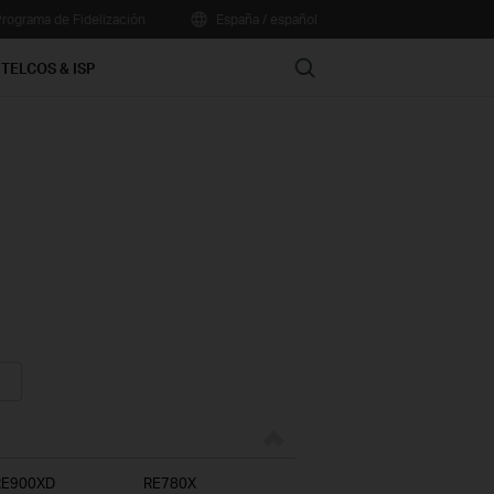
rograma de Fidelización
España / español
Search
TELCOS & ISP
RE900XD
RE780X