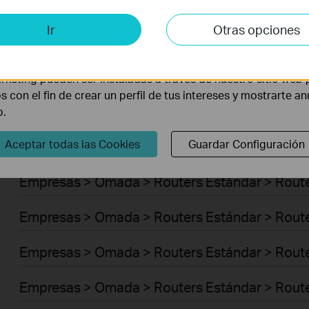
Empresas > Omada > Switches > Access Plus
is y de Marketing
Ir
Otras opciones
Empresas > Omada > Switches > Aggregation
lisis nos permiten analizar tus actividades en nuestro sitio w
la funcionalidad del mismo.
Empresas > Omada > Switches > Access Max
rketing pueden ser instaladas a través de nuestro sitio web 
os con el fin de crear un perfil de tus intereses y mostrarte a
Empresas > Omada > Switches > Access
b.
Aceptar todas las Cookies
Guardar Configuración
Empresas > Omada > Switches > Access Pro
Empresas > Omada > Routers Estándar > Route
Empresas > Omada > Routers Estándar > Route
Empresas > Omada > Routers Estándar > Rout
Empresas > Omada > Routers Estándar > Route