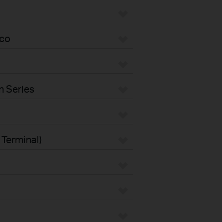
eco
n Series
 Terminal)