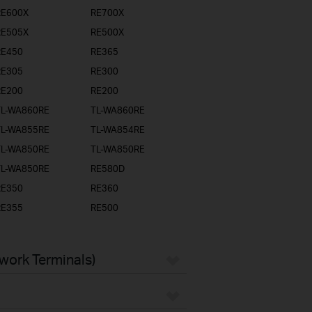
RE600X
RE700X
RE505X
RE500X
RE450
RE365
RE305
RE300
RE200
RE200
TL-WA860RE
TL-WA860RE
TL-WA855RE
TL-WA854RE
TL-WA850RE
TL-WA850RE
TL-WA850RE
RE580D
RE350
RE360
RE355
RE500
twork Terminals)