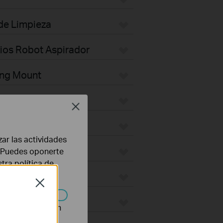
 de Limpieza
rios Robot Aspirador
ing Mount
Plate
Close
ktop
zar las actividades
door
b. Puedes oponerte
stra
política de
ges
Close
ON
n desactivarse en