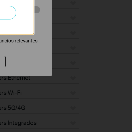
eb con el fin de
por nuestros
nuncios relevantes
rs Ethernet
rs Wi-Fi
ers 5G/4G
rs Integrados