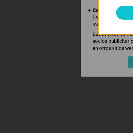
Cookies de Anális
Las cookies de aná
mejorar y adaptar 
Las cookies de ma
socios publicitari
en otros sitios we