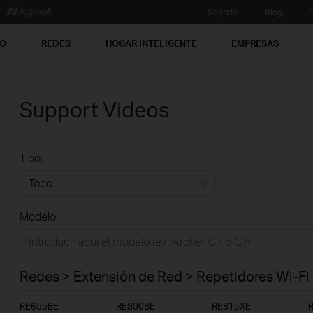
Soporte
Blog
P
PO
REDES
HOGAR INTELIGENTE
EMPRESAS
Support Videos
Tipo:
Todo
Modelo:
Redes
Hogar Inteligente
Redes > Extensión de Red > Repetidores Wi-Fi
Empresas
RE655BE
RE800BE
RE815XE
Telcos & ISP