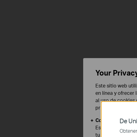
Your Privac
Este sitio web uti
en línea y ofrecer
al uso de cookies
privacidad
.
Cookies Básicas
De Uni
Estas cookies son
Obtener 
tu sistema.