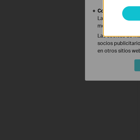
Cookies de Anális
Las cookies de aná
mejorar y adaptar 
Las cookies de ma
socios publicitari
en otros sitios we