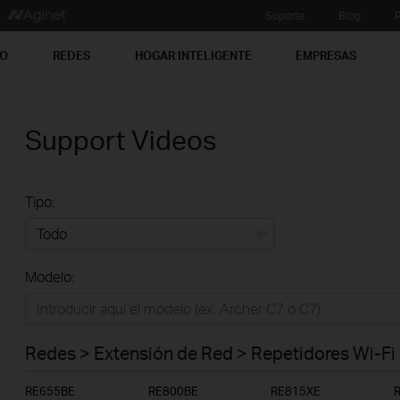
Soporte
Blog
P
PO
REDES
HOGAR INTELIGENTE
EMPRESAS
Support Videos
Tipo:
Todo
Modelo:
Redes
Hogar Inteligente
Redes > Extensión de Red > Repetidores Wi-Fi
Empresas
RE655BE
RE800BE
RE815XE
Telcos & ISP