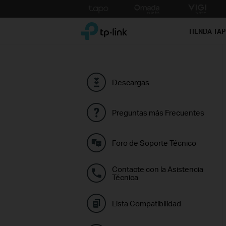
Click
to
TP-Link, Reliably Smart
skip
TIENDA TA
the
navigation
bar
Descargas
Preguntas más Frecuentes
Foro de Soporte Técnico
Contacte con la Asistencia
Técnica
Lista Compatibilidad