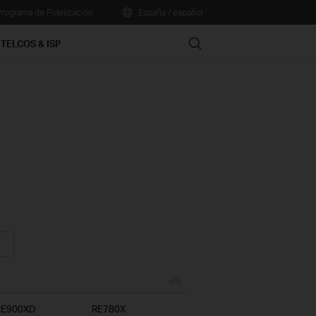
rograma de Fidelización
España / español
Search
TELCOS & ISP
RE900XD
RE780X