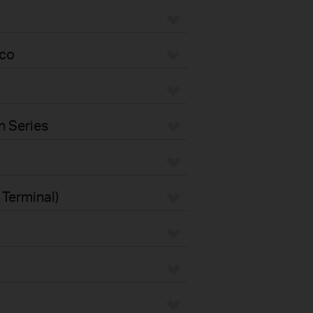
eco
n Series
 Terminal)