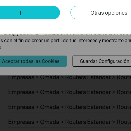
Empresas > Omada > Switches > Access Plus
is y de Marketing
Ir
Otras opciones
Empresas > Omada > Switches > Aggregation
lisis nos permiten analizar tus actividades en nuestro sitio w
la funcionalidad del mismo.
Empresas > Omada > Switches > Access Max
rketing pueden ser instaladas a través de nuestro sitio web 
os con el fin de crear un perfil de tus intereses y mostrarte a
Empresas > Omada > Switches > Access
b.
Aceptar todas las Cookies
Guardar Configuración
Empresas > Omada > Switches > Access Pro
Empresas > Omada > Routers Estándar > Route
Empresas > Omada > Routers Estándar > Route
Empresas > Omada > Routers Estándar > Rout
Empresas > Omada > Routers Estándar > Route