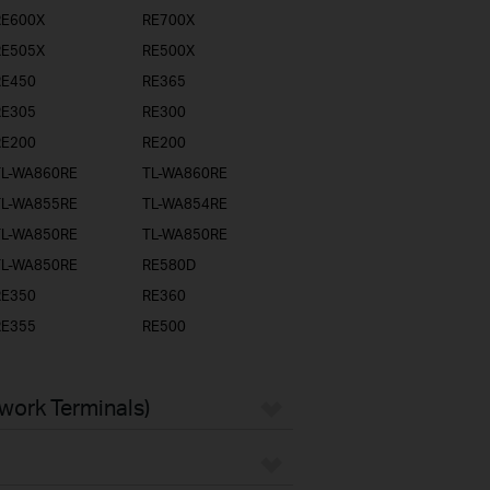
RE600X
RE700X
RE505X
RE500X
RE450
RE365
RE305
RE300
RE200
RE200
TL-WA860RE
TL-WA860RE
TL-WA855RE
TL-WA854RE
TL-WA850RE
TL-WA850RE
TL-WA850RE
RE580D
RE350
RE360
RE355
RE500
twork Terminals)