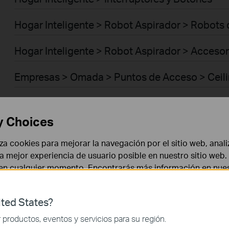
Hogar Inteligente > Robot Aspirador > Robots
Hogar Inteligente > Robot Aspirador > Acceso
Empresas > Omada > Puntos de Acceso > Ceil
Empresas > Omada > Puntos de Acceso > Wall 
y Choices
Empresas > Omada > Puntos de Acceso > Des
liza cookies para mejorar la navegación por el sitio web, anali
Empresas > Omada > Puntos de Acceso > Out
 la mejor experiencia de usuario posible en nuestro sitio we
 en cualquier momento. Encontrarás más información en nue
Empresas > Omada > Puntos de Acceso > Brid
ted States?
Empresas > Omada > Puntos de Acceso > GP
 necesarias para el funcionamiento del sitio web y no puede
productos, eventos y servicios para su región.