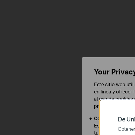
Your Privac
Este sitio web uti
en línea y ofrecer
al uso de cookies
privacidad
.
Cookies Básicas
De Uni
Estas cookies son
Obtener 
tu sistema.