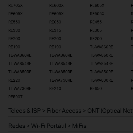
RE705X
RE600X
RE605X
RE605X
RE605X
RE505X
RE550
RE650
RE455
RE330
RE315
RE305
RE200
RE200
RE200
RE190
RE190
TL-WA860RE
TL-WA860RE
TL-WA860RE
TL-WA860RE
TL-WA854RE
TL-WA854RE
TL-WA854RE
TL-WA850RE
TL-WA850RE
TL-WA850RE
RE220
TL-WA750RE
TL-WA830RE
TL-WA730RE
RE210
RE650
RE590T
Telcos & ISP > Fiber Access > ONT (Optical Ne
Redes > Wi-Fi Portátil > MiFis