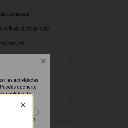
 de Limpieza
rios Robot Aspirador
ing Mount
Plate
Close
ktop
zar las actividades
door
b. Puedes oponerte
stra
política de
ges
Close
ON
n desactivarse en