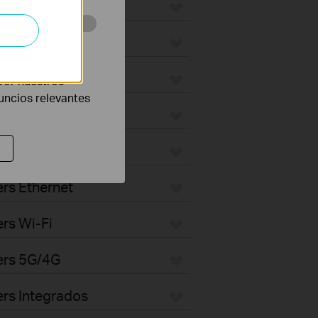
eb con el fin de
por nuestros
nuncios relevantes
rs Ethernet
rs Wi-Fi
ers 5G/4G
rs Integrados