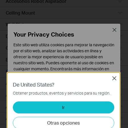
Accesorios Robot Aspirador
Ceiling Mount
Wall Plate
Close
Your Privacy Choices
Desktop
Este sitio web utiliza cookies para mejorar la navegación
Outdoor
por el sitio web, analizar las actividades en línea y
ofrecer la mejor experiencia de usuario posible en
Bridges
nuestro sitio web. Puedes oponerte al uso de cookies en
cualquier momento. Encontrarás más información en
GPON
nuestra
política de privacidad
.
Close
Access Plus
De United States?
Cookies Básicas
Estas cookies son necesarias para el funcionamiento
Obtener productos, eventos y servicios para su región.
Aggregation
del sitio web y no pueden desactivarse en tu sistema.
Access Max
Ir
Cookies de Análisis y de Marketing
Las cookies de análisis nos permiten analizar tus
Access
actividades en nuestro sitio web con el fin de mejorar y
Otras opciones
adaptar la funcionalidad del mismo.