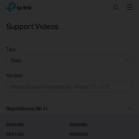
Click
Search
Menu
TP-Link, Reliably Smart
to
skip
the
Support Videos
navigation
bar
Tipo:
Todo
Modelo:
Redes
Hogar Inteligente
Empresas
Repetidores Wi-Fi
Telcos & ISP
RE655BE
RE800BE
RE815XE
RE900XD