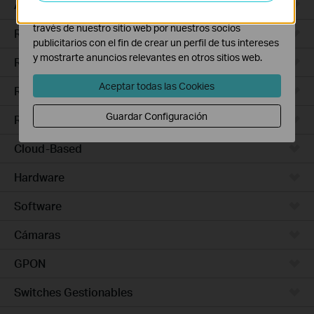
Access Pro
Las cookies de marketing pueden ser instaladas a
través de nuestro sitio web por nuestros socios
Routers Ethernet
publicitarios con el fin de crear un perfil de tus intereses
y mostrarte anuncios relevantes en otros sitios web.
Routers Wi-Fi
Aceptar todas las Cookies
Routers 5G/4G
Guardar Configuración
Routers Integrados
Cloud-Based
Hardware
Software
Cámaras
GPON
Switches Gestionables