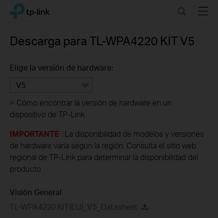
Click
Search
Menu
TP-Link, Reliably Smart
to
skip
the
Descarga para
TL-WPA4220 KIT
V5
navigation
bar
Elige la versión de hardware:
V5
>
Cómo encontrar la versión de hardware en un
dispositivo de TP-Link
IMPORTANTE
: La disponibilidad de modelos y versiones
de hardware varía según la región. Consulta el sitio web
regional de TP-Link para determinar la disponibilidad del
producto.
Visión General
TL-WPA4220 KIT(EU)_V5_Datasheet