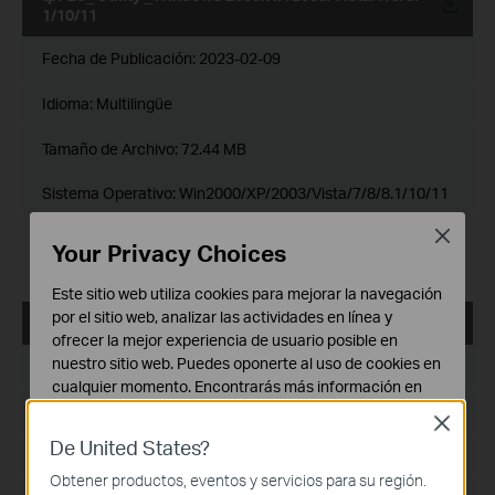
1/10/11
Fecha de Publicación:
2023-02-09
Idioma:
Multilingüe
Tamaño de Archivo:
72.44 MB
Sistema Operativo: Win2000/XP/2003/Vista/7/8/8.1/10/11
Close
Note:
Your Privacy Choices
Fixed related bugs
Este sitio web utiliza cookies para mejorar la navegación
por el sitio web, analizar las actividades en línea y
tpPLC_Utility_Mac 12.5
ofrecer la mejor experiencia de usuario posible en
nuestro sitio web. Puedes oponerte al uso de cookies en
Fecha de Publicación:
2022-09-14
cualquier momento. Encontrarás más información en
nuestra
política de privacidad
.
Idioma:
Multilingüe
Close
De United States?
Cookies Básicas
Tamaño de Archivo:
3.95 MB
Estas cookies son necesarias para el funcionamiento
Obtener productos, eventos y servicios para su región.